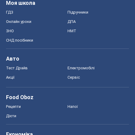
Моя школа
ГДЗ
Підручники
Онлайн уроки
ДПА
ЗНО
НМТ
СНД посібники
Авто
Тест Драйв
Електромобілі
Акції
Сервіс
Food Oboz
Рецепти
Напої
Дієти
Економіка