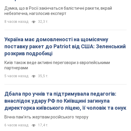
Думка, що в Росії закінчаться балістичні ракети, вкрай
небезпечна, наголосив експерт
8 часов назад
32,3 т.
Україна має домовленості на щомісячну
поставку ракет до Patriot від США: Зеленський
розкрив подробиці
Київ також веде активні переговори з європейськими
партнерами
5 часов назад
35,5 т.
Дбала про учнів та підтримувала педагогів:
внаслідок удару РФ по Київщині загинула
директорка київського ліцею, її чоловік та онук
Вічна пам'ять жертвам російського терору
6 часов назад
17,4 т.