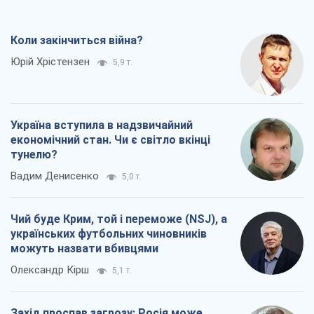
Коли закінчиться війна?
Юрій Хрістензен
5,9 т.
Україна вступила в надзвичайний
економічний стан. Чи є світло вкінці
тунелю?
Вадим Денисенко
5,0 т.
Чий буде Крим, той і переможе (NSJ), а
українських футбольних чиновників
можуть назвати вбивцями
Олександр Кірш
5,1 т.
Захід проспав загрозу: Росія може