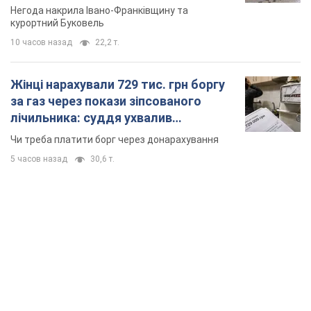
Відео
Негода накрила Івано-Франківщину та
курортний Буковель
10 часов назад
22,2 т.
Жінці нарахували 729 тис. грн боргу
за газ через покази зіпсованого
лічильника: суддя ухвалив
неочікуване рішення
Чи треба платити борг через донарахування
5 часов назад
30,6 т.