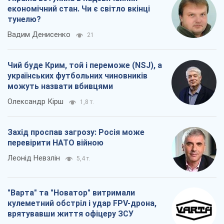
економічний стан. Чи є світло вкінці
тунелю?
Вадим Денисенко
21
Чий буде Крим, той і переможе (NSJ), а
українських футбольних чиновників
можуть назвати вбивцями
Олександр Кірш
1,8 т.
Захід проспав загрозу: Росія може
перевірити НАТО війною
Леонід Невзлін
5,4 т.
"Варта" та "Новатор" витримали
кулеметний обстріл і удар FPV-дрона,
врятувавши життя офіцеру ЗСУ