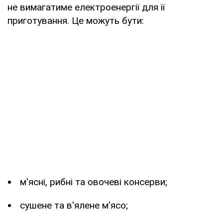
не вимагатиме електроенергії для її
приготування. Це можуть бути:
м'ясні, рибні та овочеві консерви;
сушене та в'ялене м'ясо;