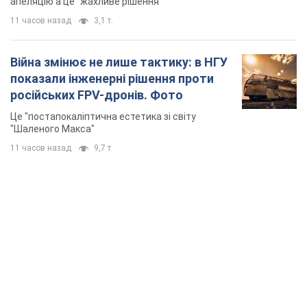
апеляцію а це "жахливе рішення"
11 часов назад
3,1 т.
Війна змінює не лише тактику: в НГУ
показали інженерні рішення проти
російських FPV-дронів. Фото
Це "постапокаліптична естетика зі світу
"Шаленого Макса"
11 часов назад
9,7 т.