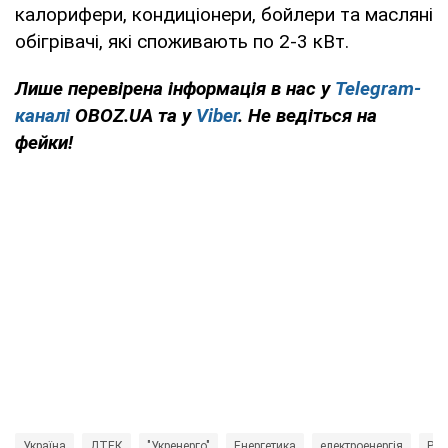
калорифери, кондиціонери, бойлери та масляні
обігрівачі, які споживають по 2-3 кВт.
Лише перевірена інформація в нас у
Telegram-
каналі
OBOZ.UA та у
Viber
. Не ведіться на
фейки!
Україна
ДТЕК
"Укренерго"
Енергетика
електроенергія
Рос