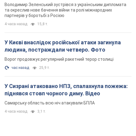
Володимир Зеленський зустрівся з українським дипломата
та окреслив нове бачення війни та ролі міжнародних
партнерів у боротьбі з Росією
4 часа назад
15,8 т.
У Києві внаслідок російської атаки загинула
людина, постраждали четверо. Фото
Ворог продовжує регулярний ракетний терор столиці
час назад
25,9 т.
У Сизрані атаковано НПЗ, спалахнула пожежа:
піднявся стовп чорного диму. Відео
Самарську область всю ніч атакували БПЛА
4 часа назад
3,1 т.