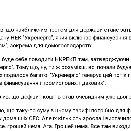
ив, що найближчим тестом для держави стане за
ачу НЕК "Укренерго", який включає фінансування 
ом", зокрема для домогосподарств:
к буде себе поводити НКРЕКП там, затверджуючи 
рго". Тому що, ну, ти ж розумієш, всі почали буду
Їх подалося багато. "Укренерго" генерує цей потік
а фінансування і промислових, і дахових".
лив, що дефіцит коштів став очевидним уже цього
о, що таку-то суму в цьому тарифі потрібно для ф
домашніх СЕС. Але їх кількість зросла і вистачило
Все, грошей нема. Ага. Грошей нема. Все там виходи