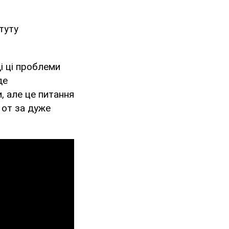
туту
і ці проблеми
де
, але це питання
у от за дуже