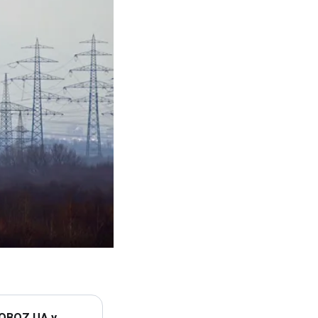
 OBOZ.UA у