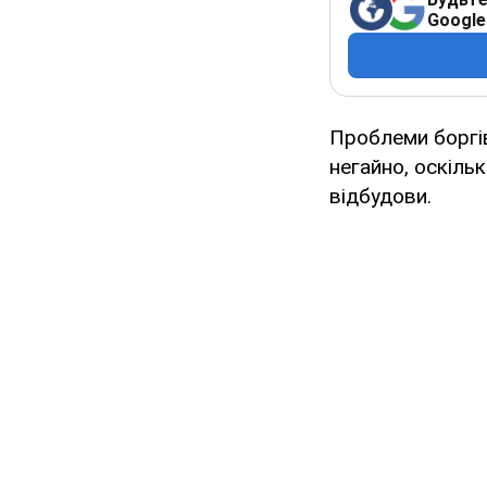
Google
Проблеми боргі
негайно, оскіль
відбудови.