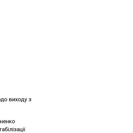
одо виходу з
иненко
абілізації