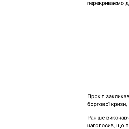
перекриваємо до
Прокіп закликав
боргової кризи,
Раніше виконавч
наголосив, що п