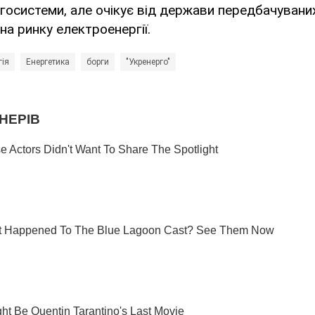
ргосистеми, але очікує від держави передбачувани
на ринку електроенергії.
гія
Енергетика
борги
"Укренерго"