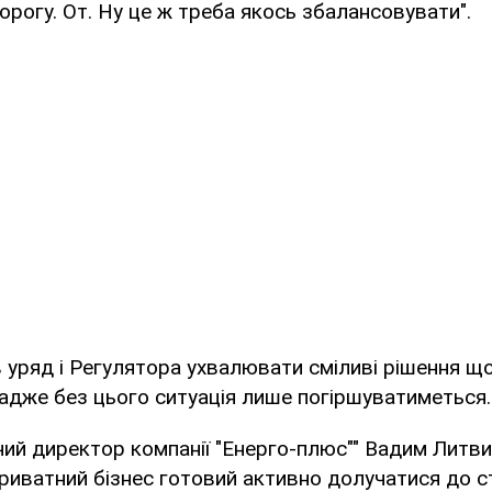
рогу. От. Ну це ж треба якось збалансовувати".
 уряд і Регулятора ухвалювати сміливі рішення щ
 адже без цього ситуація лише погіршуватиметься.
ий директор компанії "Енерго-плюс"" Вадим Литв
риватний бізнес готовий активно долучатися до ст