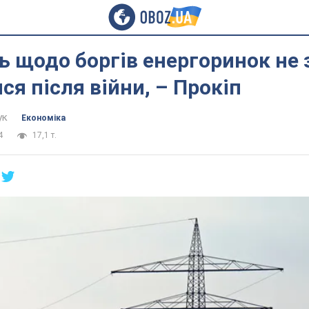
ь щодо боргів енергоринок не
ся після війни, – Прокіп
ук
Економіка
4
17,1 т.