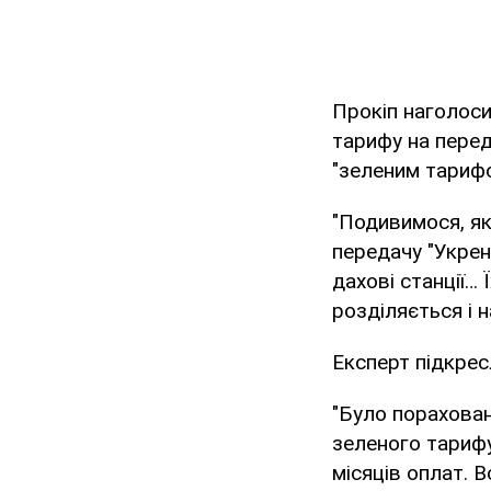
Прокіп наголос
тарифу на перед
"зеленим тариф
"Подивимося, я
передачу "Укрене
дахові станції… 
розділяється і н
Експерт підкрес
"Було порахован
зеленого тарифу 
місяців оплат. 