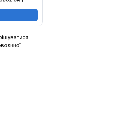
рішуватися
овоєнної