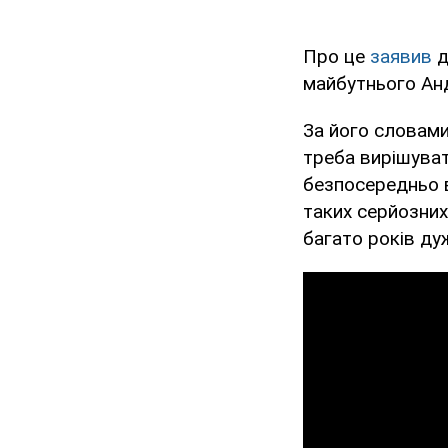
Про це
заявив
д
майбутнього Анд
За його словами
треба вирішуват
безпосередньо в
таких серйозних 
багато років дуж