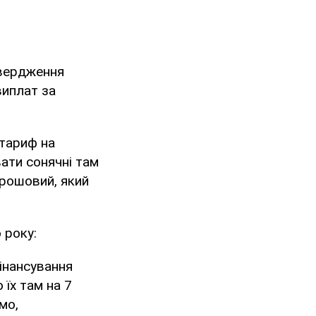
твердження
виплат за
тариф на
вати сонячні там
 грошовий, який
 року:
інансування
 їх там на 7
мо,