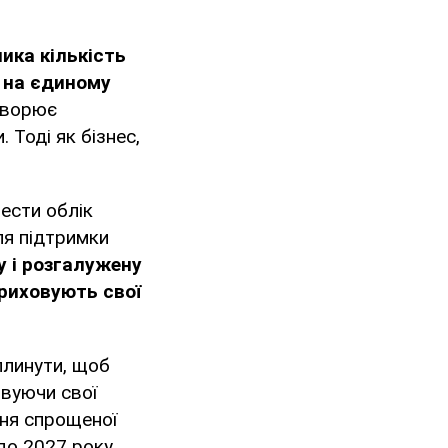
ика кількість
 на єдиному
творює
 Тоді як бізнес,
вести облік
ля підтримки
у і розгалужену
риховують свої
плинути, щоб
овуючи свої
ння спрощеної
до 2027 року.