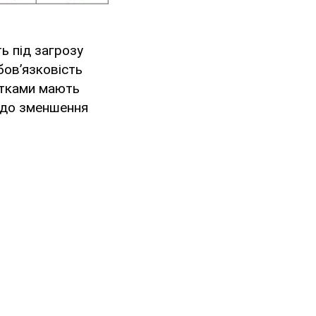
ь під загрозу
бов’язковість
утками мають
 до зменшення