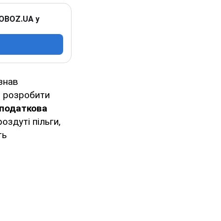
 OBOZ.UA у
знав
в розробити
 податкова
оздуті пільги,
ть