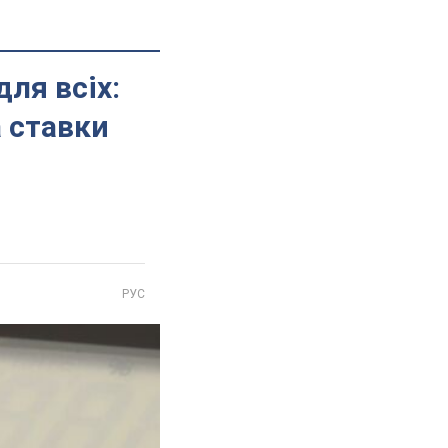
ля всіх:
 ставки
РУС