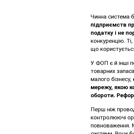
Чинна система 
підприємств пр
податку і не п
конкуренцію. Ті,
що користується
У ФОП є й інші п
товарних запасі
малого бізнесу,
мережу, якою к
обороти. Реформ
Перш ніж прово
контролюючі орг
повноваження. 
системи. Вони б