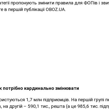
ратегії пропонують змінити правила для ФОПів і зв
те в першій публікації OBOZ.UA.
к потрібно кардинально змінювати
стуються 1,7 млн підприємців. На першій групі 
, на другій – 590,1 тис., решта (а це 985,6 тис. під