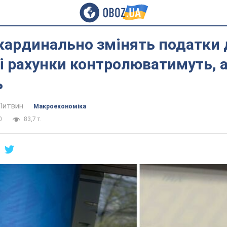
 кардинально змінять податки д
і рахунки контролюватимуть, а
ь
Литвин
Mакроекономіка
0
83,7 т.