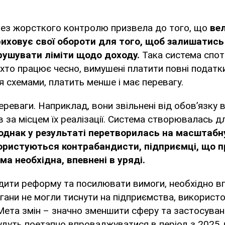
без жорсткого контролю призвела до того, що
вел
иховує свої обороти для того, щоб залишатись
орушувати ліміти щодо доходу.
Така система спо
 хто працює чесно, вимушені платити повні податки.
 схемами, платить менше і має перевагу.
ереваги. Наприклад, вони звільнені від обов’язку 
в за місцем їх реалізації. Система створювалась д
однак у результаті перетворилась на масштабн
ористуються контрабандисти, підприємці, що п
а необхідна, впевнені в уряді.
дити реформу та посилювати вимоги, необхідно в
ани не могли тиснути на підприємства, використ
Мета змін – значно зменшити сферу та застосува
удуть поетапно впроваджуватися в період з 2025 