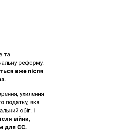
в та
инальну реформу.
еться вже після
з.
орення, ухилення
о податку, яка
ьний обіг. І
ісля війни,
м для ЄС.