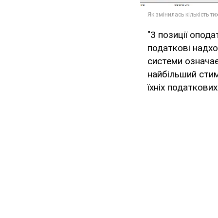
"З позиції опод
податкові надхо
системи означа
найбільший сти
їхніх податкових