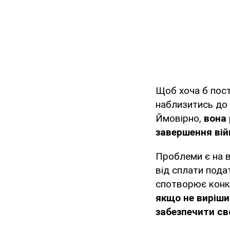
Щоб хоча б пост
наблизитись до 
Ймовірно,
вона 
завершення вій
Проблеми є на в
від сплати пода
спотворює конку
якщо не виріши
забезпечити св