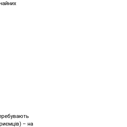
ичайних
перебувають
приємців) – на