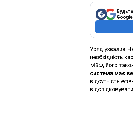
Будьте
Google
Уряд ухвалив На
необхідність ка
МВФ, його також
система має ве
відсутність ефе
відслідковувати