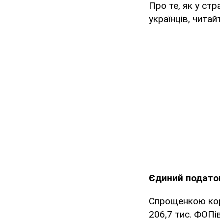
Про те, як у ст
українців, читай
Єдиний подато
Спрощенкою кори
206,7 тис. ФОПів