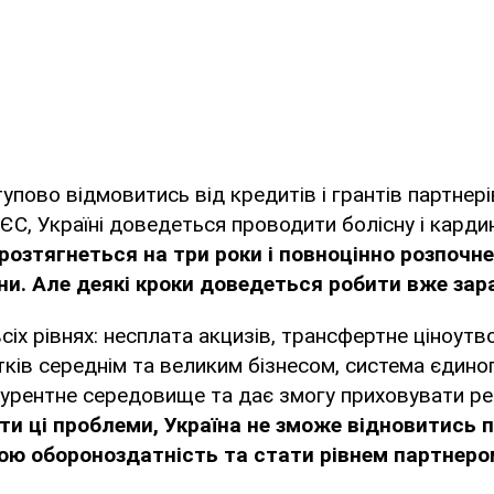
упово відмовитись від кредитів і грантів партнері
ЄС, Україні доведеться проводити болісну і кард
розтягнеться на три роки і повноцінно розпочн
ни. Але деякі кроки доведеться робити вже зара
сіх рівнях: несплата акцизів, трансфертне ціноутв
тків середнім та великим бізнесом, система єдиног
рентне середовище та дає змогу приховувати реал
ти ці проблеми, Україна не зможе відновитись п
ою обороноздатність та стати рівнем партнеро