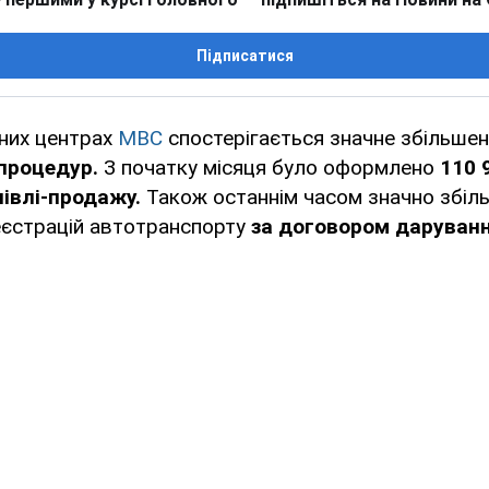
Підписатися
сних центрах
МВС
спостерігається значне збільшен
процедур.
З початку місяця було оформлено
110 9
івлі-продажу.
Також останнім часом значно збіл
еєстрацій автотранспорту
за договором даруванн