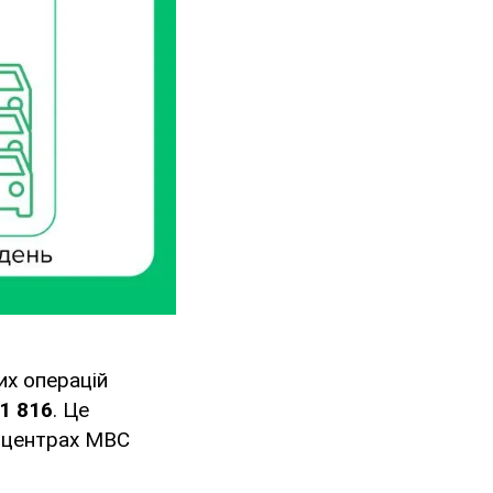
их операцій
1 816
. Це
у центрах МВС