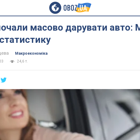
почали масово дарувати авто:
 статистику
цева
Mакроекономіка
03
24,6 т.