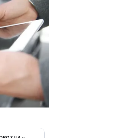
 OBOZ.UA у