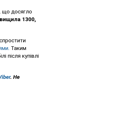
, що досягло
вищила 1300,
 спростити
ями.
Таким
і після купівлі
Viber
. Не