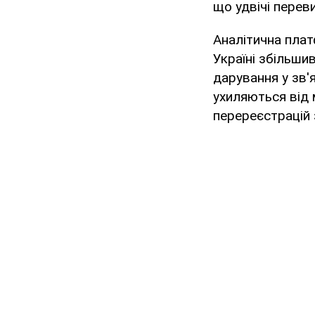
що удвічі перев
Аналітична пла
Україні збільши
дарування у зв'
ухиляються від 
перереєстрацій