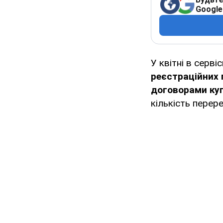
Google
У квітні в серві
реєстраційних 
договорами куп
кількість перер