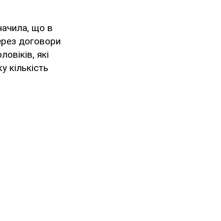
начила, що в
ерез договори
овіків, які
у кількість