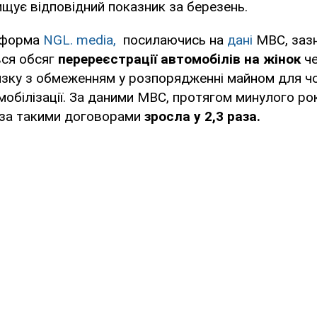
ищує відповідний показник за березень.
тформа
NGL. media,
посилаючись на
дані
МВС, заз
вся обсяг
перереєстрації автомобілів на жінок
ч
язку з обмеженням у розпорядженні майном для чол
мобілізації. За даними МВС, протягом минулого рок
 за такими договорами
зросла у 2,3 раза.