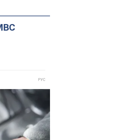
 МВС
РУС