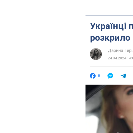
Українці 
розкрило
Дарина Гер
24.04.2024 14:
0