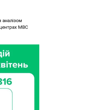
з аналізом
х центрах МВС