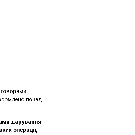
оговорами
оформлено понад
ами дарування.
ких операції,