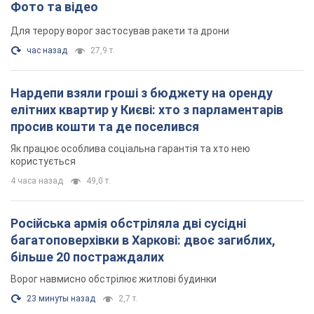
Фото та відео
Для терору ворог застосував ракети та дрони
час назад
27,9 т.
Нардепи взяли гроші з бюджету на оренду
елітних квартир у Києві: хто з парламентарів
просив кошти та де поселився
Як працює особлива соціальна гарантія та хто нею
користується
4 часа назад
49,0 т.
Російська армія обстріляла дві сусідні
багатоповерхівки в Харкові: двоє загиблих,
більше 20 постраждалих
Ворог навмисно обстрілює житлові будинки
23 минуты назад
2,7 т.