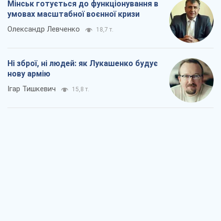
Мінськ готується до функціонування в
умовах масштабної воєнної кризи
Олександр Левченко
18,7 т.
Ні зброї, ні людей: як Лукашенко будує
нову армію
Ігар Тишкевич
15,8 т.