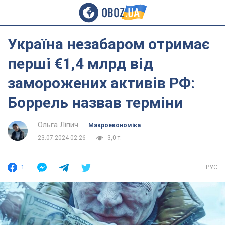
Україна незабаром отримає
перші €1,4 млрд від
заморожених активів РФ:
Боррель назвав терміни
Ольга Ліпич
Mакроекономіка
23.07.2024 02:26
3,0 т.
1
РУС