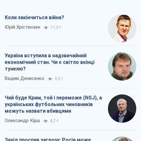
Коли закінчиться війна?
Юрій Хрістензен
11,3 т.
Україна вступила в надзвичайний
економічний стан. Чи є світло вкінці
тунелю?
Вадим Денисенко
9,2 т.
Чий буде Крим, той і переможе (NSJ), а
українських футбольних чиновників
можуть назвати вбивцями
Олександр Кірш
8,7 т.
Захід проспав загрозу: Росія може