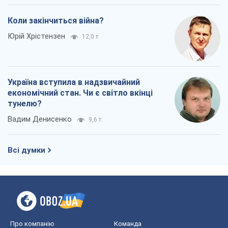
Рекрутинг: оновлений і, схоже,
корисний ворожий досвід, або
Діалектика вибагливого боягузтва
Олександр Кірш
567
Ні зброї, ні людей: як Лукашенко будує
нову армію
Ігар Тишкевич
16,1 т.
Коли закінчиться війна?
Юрій Хрістензен
12,0 т.
Україна вступила в надзвичайний
економічний стан. Чи є світло вкінці
тунелю?