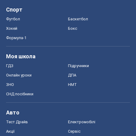
Блоги
Суспільство
Регіони України
Київ
Харків
Запоріжжя
Дніпро
Черкаси
Спорт
Футбол
Баскетбол
Хокей
Бокс
Формула-1
Моя школа
ГДЗ
Підручники