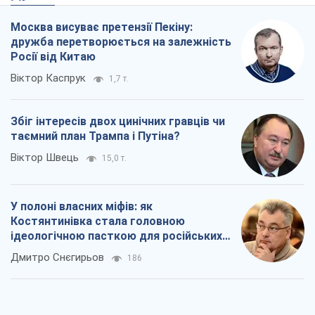
Rest
Думки
Москва висуває претензії Пекіну:
дружба перетворюється на залежність
Росії від Китаю
Віктор Каспрук
1,7 т.
Збіг інтересів двох цинічних гравців чи
таємний план Трампа і Путіна?
Віктор Швець
15,0 т.