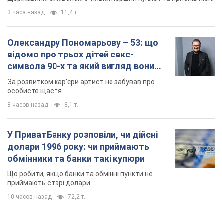
Якою була оригінальна версія гімну України та
чому її боялася Російська імперія: про це не
розповідають у школі
Державним символом є тільки перший куплет та приспів пісні
3 часа назад
11,4 т.
Олександру Пономарьову – 53: що
відомо про трьох дітей секс-
символа 90-х та який вигляд вони
мають
За розвитком кар'єри артист не забував про
особисте щастя
8 часов назад
8,1 т.