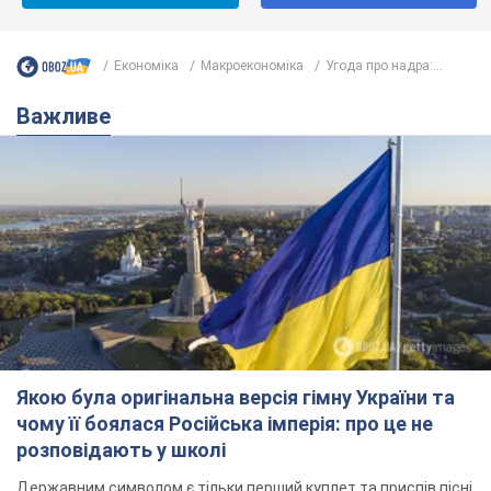
Не набридаємо! Тільки найважливіше - підписуйся на наш
Telegram-канал
Підписатись
Підписатись
Економіка
Mакроекономіка
Угода про надра:...
Важливе