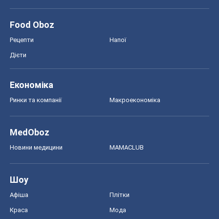
Онлайн уроки
ДПА
ЗНО
НМТ
СНД посібники
Авто
Тест Драйв
Електромобілі
Акції
Сервіс
Food Oboz
Рецепти
Напої
Дієти
Економіка
Ринки та компанії
Макроекономіка