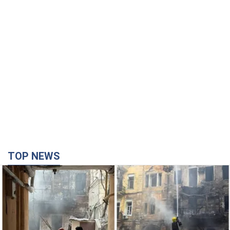
У ПриватБанку розповіли, чи дійсні
долари 1996 року: чи приймають
обмінники та банки такі купюри
Що робити, якщо банки та обмінні пункти не
приймають старі долари
10 часов назад
72,2 т.