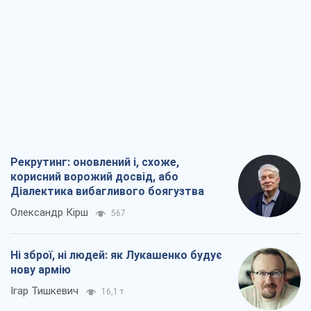
У полоні власних міфів: як
Костянтинівка стала головною
ідеологічною пасткою для російських
окупантів
Дмитро Снєгирьов
186