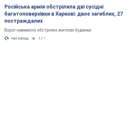
Нардепи взяли гроші з бюджету на оренду
елітних квартир у Києві: хто з парламентарів
просив кошти та де поселився
Як працює особлива соціальна гарантія та хто нею
користується
5 часов назад
52,5 т.
Російська армія обстріляла дві сусідні
багатоповерхівки в Харкові: двоє загиблих, 27
постраждалих
Ворог навмисно обстрілює житлові будинки
час назад
4,0 т.