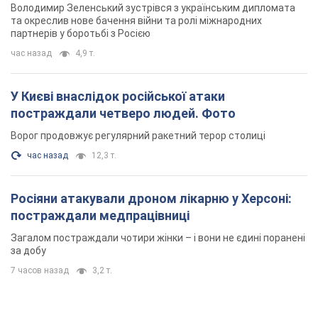
Володимир Зеленський зустрівся з українським дипломата
та окреслив нове бачення війни та ролі міжнародних
партнерів у боротьбі з Росією
час назад
4,9 т.
У Києві внаслідок російської атаки
постраждали четверо людей. Фото
Ворог продовжує регулярний ракетний терор столиці
час назад
12,3 т.
Росіяни атакували дроном лікарню у Херсоні:
постраждали медпрацівниці
Загалом постраждали чотири жінки – і вони не єдині поранені
за добу
7 часов назад
3,2 т.