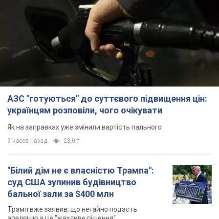
АЗС "готуються" до суттєвого підвищення цін:
українцям розповіли, чого очікувати
Як на заправках уже змінили вартість пального
9 часов назад
23,0 т.
"Білий дім не є власністю Трампа":
суд США зупинив будівництво
бальної зали за $400 млн
Трамп вже заявив, що негайно подасть
апеляцію а це "жахливе рішення"