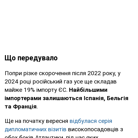
Що передувало
Попри різке скорочення після 2022 року, у
2024 році російський газ усе ще складав
майже 19% імпорту ЄС.
Найбільшими
імпортерами залишаються Іспанія, Бельгія
та Франція
.
Ще на початку вересня
відбулася серія
дипломатичних візитів
високопосадовців з
обох боків Атлантики, під час яких