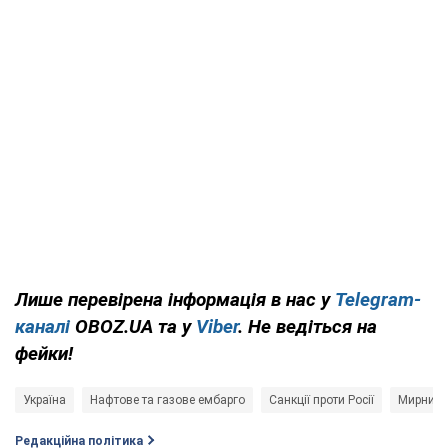
Лише перевірена інформація в нас у
Telegram-
каналі
OBOZ.UA та у
Viber
. Не ведіться на
фейки!
Україна
Нафтове та газове ембарго
Санкції проти Росії
Мирний 
Редакційна політика