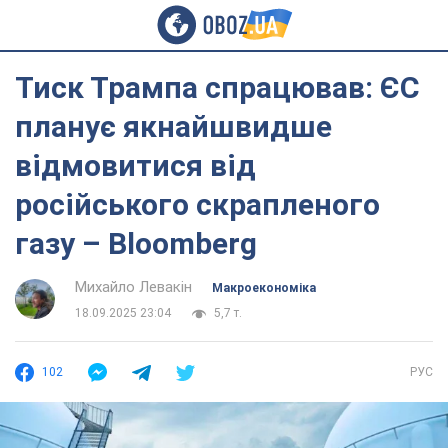
Тиск Трампа спрацював: ЄС
планує якнайшвидше
відмовитися від
російського скрапленого
газу – Bloomberg
Михайло Левакін
Mакроекономіка
18.09.2025 23:04
5,7 т.
102
РУС