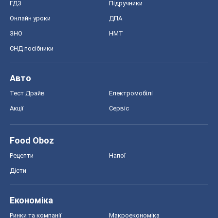
ГДЗ
Підручники
Онлайн уроки
ДПА
ЗНО
НМТ
СНД посібники
Авто
Тест Драйв
Електромобілі
Акції
Сервіс
Food Oboz
Рецепти
Напої
Дієти
Економіка
Ринки та компанії
Макроекономіка