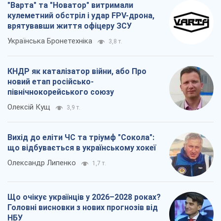
"Варта" та "Новатор" витримали
кулеметний обстріл і удар FPV-дрона,
врятувавши життя офіцеру ЗСУ
Українська Бронетехніка
3,8 т.
КНДР як каталізатор війни, або Про
новий етап російсько-
північнокорейського союзу
Олексій Кущ
3,9 т.
Вихід до еліти ЧС та тріумф "Сокола":
що відбувається в українському хокеї
Олександр Липенко
1,7 т.
Що очікує українців у 2026–2028 роках?
Головні висновки з нових прогнозів від
НБУ