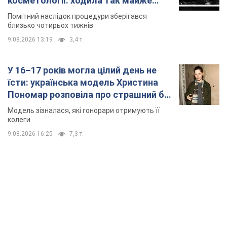
косметології: ходила так майже
місяць
Помітний наслідок процедури зберігався
близько чотирьох тижнів
9.08.2026 13:19
3,4 т.
У 16–17 років могла цілий день не
їсти: українська модель Христина
Пономар розповіла про страшний бік
модельної кар’єри
Модель зізналася, які гонорари отримують її
колеги
9.08.2026 16:25
7,3 т.