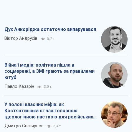
Дух Анкоріджа остаточно випарувався
Віктор Андрусів
5,7 т.
Війна і медіа: політика пішла в
соцмережі, а ЗМІ грають за правилами
ютуб
Павло Казарін
3,0 т.
У полоні власних міфів: як
Костянтинівка стала головною
ідеологічною пасткою для російських
окупантів
Дмитро Снєгирьов
6,4 т.