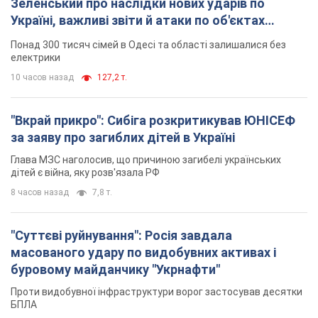
Зеленський про наслідки нових ударів по
Україні, важливі звіти й атаки по об'єктах
ворога. Відео
Понад 300 тисяч сімей в Одесі та області залишалися без
електрики
10 часов назад
127,2 т.
"Вкрай прикро": Сибіга розкритикував ЮНІСЕФ
за заяву про загиблих дітей в Україні
Глава МЗС наголосив, що причиною загибелі українських
дітей є війна, яку розв'язала РФ
8 часов назад
7,8 т.
"Суттєві руйнування": Росія завдала
масованого удару по видобувних активах і
буровому майданчику "Укрнафти"
Проти видобувної інфраструктури ворог застосував десятки
БПЛА