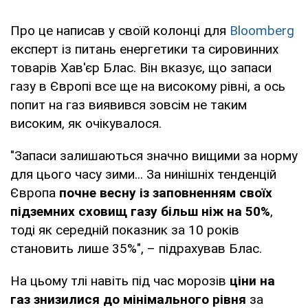
Про це написав у своїй колонці для
Bloomberg
експерт із питань енергетики та сировинних
товарів Хав'єр Блас. Він вказує, що запаси
газу в Європі все ще на високому рівні, а ось
попит на газ виявився зовсім не таким
високим, як очікувалося.
"Запаси залишаються значно вищими за норму
для цього часу зими... За нинішніх тенденцій
Європа
почне весну із заповненням своїх
підземних сховищ газу більш ніж на 50%
,
тоді як середній показник за 10 років
становить лише 35%", – підрахував Блас.
На цьому тлі навіть під час морозів
ціни на
газ знизилися до мінімального рівня
за