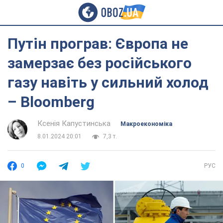
Путін програв: Європа не
замерзає без російського
газу навіть у сильний холод
– Bloomberg
Ксенія Капустинська
Mакроекономіка
8.01.2024 20:01
7,3 т.
0
РУС