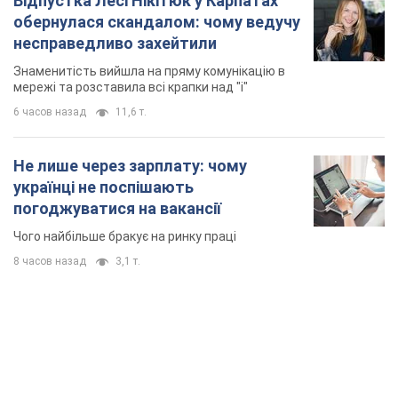
Відпустка Лесі Нікітюк у Карпатах
обернулася скандалом: чому ведучу
несправедливо захейтили
Знаменитість вийшла на пряму комунікацію в
мережі та розставила всі крапки над "і"
6 часов назад
11,6 т.
Не лише через зарплату: чому
українці не поспішають
погоджуватися на вакансії
Чого найбільше бракує на ринку праці
8 часов назад
3,1 т.