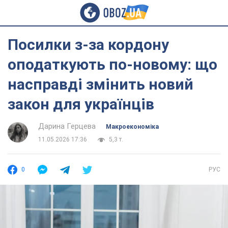
Посилки з-за кордону
оподаткують по-новому: що
насправді змінить новий
закон для українців
Дарина Герцева
Mакроекономіка
11.05.2026 17:36
5,3 т.
0
РУС