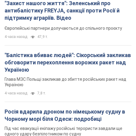
"Захист нашого життя": Зеленський про
антибалістику FREYJA, санкції проти Росії й
підтримку аграріїв. Відео
Європейські партнери долучаються до спільного проєкту
4 часа назад
47,9 т.
"Балістика вбиває людей": Сікорський закликав
обговорити перехоплення ворожих ракет над
Україною
Глава МЗС Польщі закликав до збиття російських ракет над
Україною
4 часа назад
7,8 т.
Росія вдарила дроном по німецькому судну в
Чорному морі біля Одеси: подробиці
Під час евакуації екіпажу російські терористи завдали ще
одного удару безпілотником по судну