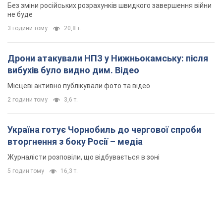
Без зміни російських розрахунків швидкого завершення війни
не буде
3 години тому
20,8 т.
Дрони атакували НПЗ у Нижньокамську: після
вибухів було видно дим. Відео
Місцеві активно публікували фото та відео
2 години тому
3,6 т.
Україна готує Чорнобиль до чергової спроби
вторгнення з боку Росії – медіа
Журналісти розповіли, що відбувається в зоні
5 годин тому
16,3 т.