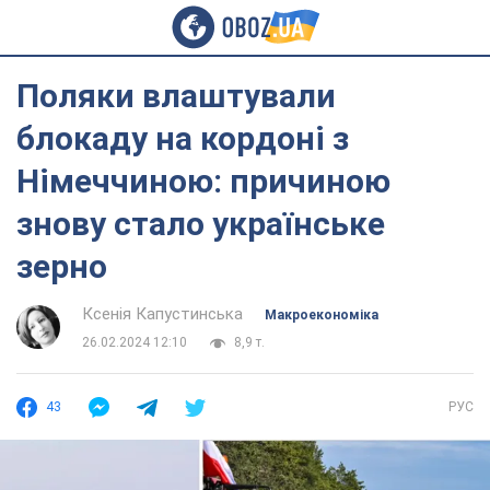
Поляки влаштували
блокаду на кордоні з
Німеччиною: причиною
знову стало українське
зерно
Ксенія Капустинська
Mакроекономіка
26.02.2024 12:10
8,9 т.
43
РУС