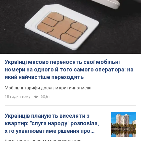
Українці масово переносять свої мобільні
номери на одного й того самого оператора: на
який найчастіше переходять
Мобільні тарифи досягли критичної межі
10 годин тому
63,6 т.
Українців планують виселяти з
квартир: "слуга народу" розповіла,
хто ухвалюватиме рішення про
знесення будинків
Чому хочуть зносити оселі українців