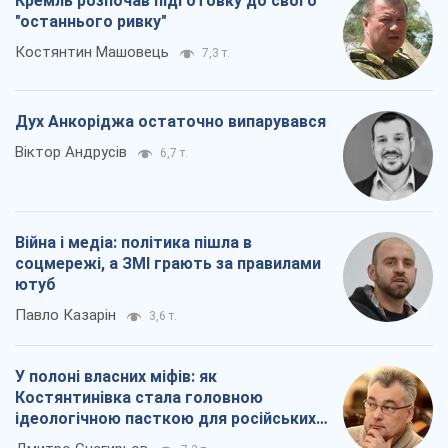
Кремль розпочав підготовку до свого
"останнього ривку"
Костянтин Машовець
7,3 т.
Дух Анкоріджа остаточно випарувався
Віктор Андрусів
6,7 т.
Війна і медіа: політика пішла в
соцмережі, а ЗМІ грають за правилами
ютуб
Павло Казарін
3,6 т.
У полоні власних міфів: як
Костянтинівка стала головною
ідеологічною пасткою для російських
окупантів