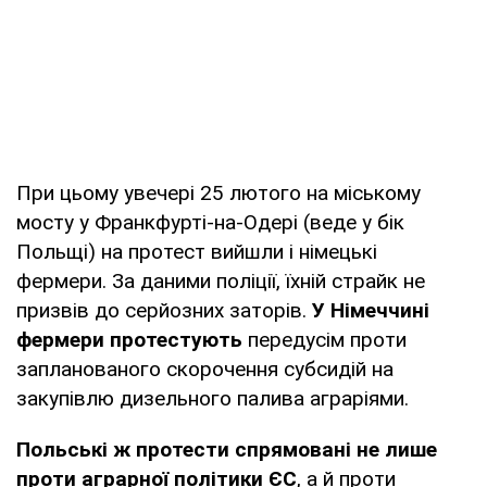
При цьому увечері 25 лютого на міському
мосту у Франкфурті-на-Одері (веде у бік
Польщі) на протест вийшли і німецькі
фермери. За даними поліції, їхній страйк не
призвів до серйозних заторів.
У Німеччині
фермери протестують
передусім проти
запланованого скорочення субсидій на
закупівлю дизельного палива аграріями.
Польські ж протести спрямовані не лише
проти аграрної політики ЄС
, а й проти