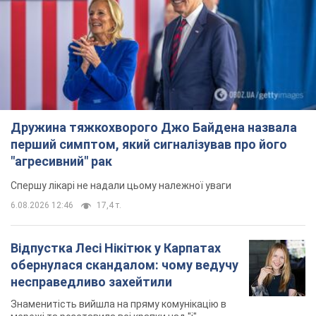
Дружина тяжкохворого Джо Байдена назвала
перший симптом, який сигналізував про його
"агресивний" рак
Спершу лікарі не надали цьому належної уваги
6.08.2026 12:46
17,4 т.
Відпустка Лесі Нікітюк у Карпатах
обернулася скандалом: чому ведучу
несправедливо захейтили
Знаменитість вийшла на пряму комунікацію в