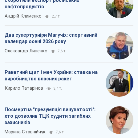
скоротили експорт російських
нафтопродуктів
Андрій Клименко
2,7 т.
Два супертурніри Магучіх: спортивний
календар осені 2026 року
Олександр Липенко
7,6 т.
Ракетний щит і меч України: ставка на
виробництво власних ракет
Кирило Татарінов
3,4 т.
Посмертна "презумпція винуватості":
хто дозволив ТЦК судити загиблих
захисників
Марина Ставнійчук
7,6 т.