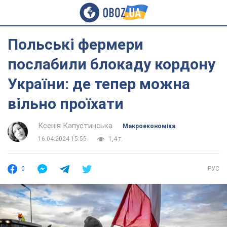
Польські фермери
послабили блокаду кордону
України: де тепер можна
вільно проїхати
Ксенія Капустинська
Mакроекономіка
16.04.2024 15:55
1,4 т.
0
РУС