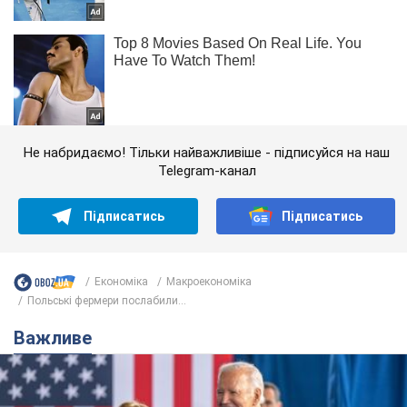
Не набридаємо! Тільки найважливіше - підписуйся на наш
Telegram-канал
Підписатись
Підписатись
Економіка
Mакроекономіка
Польські фермери послабили...
Важливе