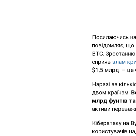
Посилаючись на 
повідомляє, що 
BTC. Зростанню 
сприяв
злам кри
$1,5 млрд – це 
Наразі за кільк
двом країнам:
В
млрд фунтів та
активи переважн
Кібератаку на B
користувачів на