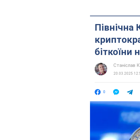
Північна 
криптокра
біткоїни 
Станіслав 
20.03.2025 12:
0