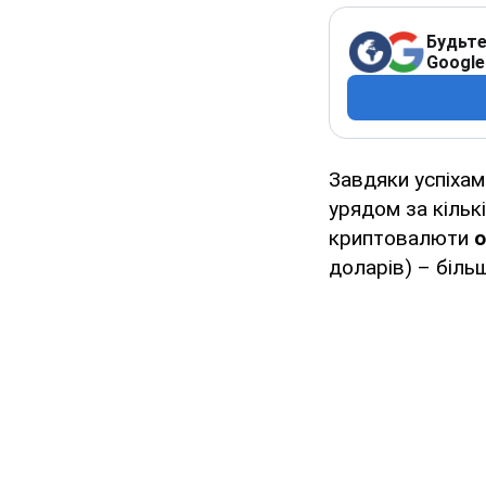
Будьте
Google
Завдяки успіхам
урядом за кіль
криптовалюти
о
доларів) – біль