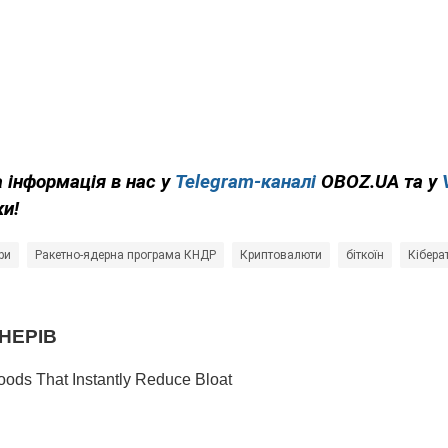
 інформація в нас у
Telegram-каналі
OBOZ.UA та у
ки!
ри
Ракетно-ядерна програма КНДР
Криптовалюти
біткоїн
Кібера