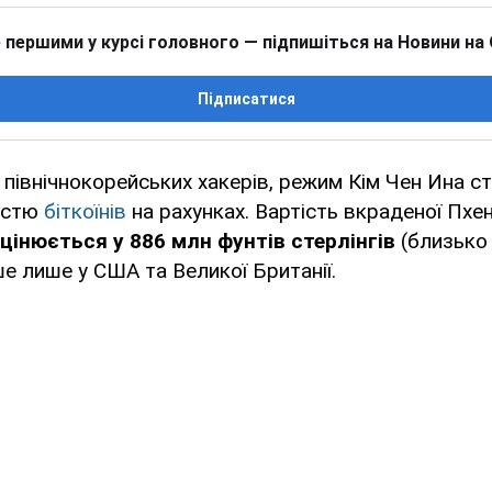
 першими у курсі головного — підпишіться на Новини на
Підписатися
 північнокорейських хакерів, режим Кім Чен Ина ста
кістю
біткоїнів
на рахунках. Вартість вкраденої Пхе
цінюється у 886 млн фунтів стерлінгів
(близько
ше лише у США та Великої Британії.