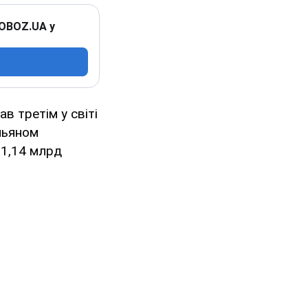
 OBOZ.UA у
в третім у світі
ньяном
 1,14 млрд