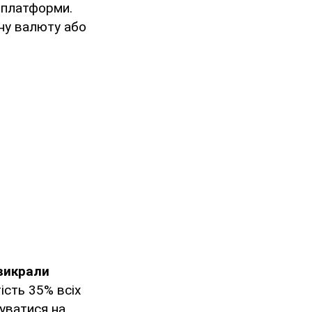
і платформи.
ну валюту або
 викрали
ість 35% всіх
вуватися на