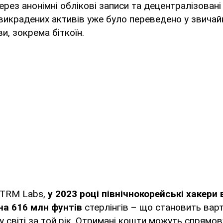
рез анонімні облікові записи та децентралізован
викрадених активів уже було переведено у звичай
и, зокрема біткоїн.
м TRM Labs,
у 2023 році північнокорейські хакери
а 616 млн фунтів
стерлінгів – що становить варт
у світі за той рік. Отримані кошти можуть спрямо