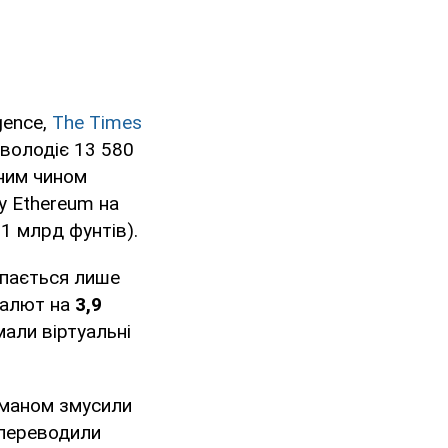
gence,
The Times
 володіє 13 580
чним чином
 Ethereum на
1 млрд фунтів).
тупається лише
валют на
3,9
мали віртуальні
бманом змусили
 переводили