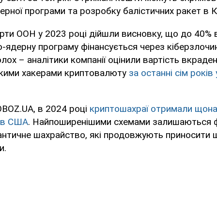
ерної програми та розробку балістичних ракет в 
ерти ООН у 2023 році дійшли висновку, що до 40% 
о-ядерну програму фінансується через кіберзлочин
олох – аналітики компанії оцінили вартість вкраден
ькими хакерами криптовалюту
за останні сім років
OBOZ.UA, в 2024 році
криптошахраї отримали щона
ів США
. Найпоширенішими схемами залишаються ф
мантичне шахрайство, які продовжують приносити
и.