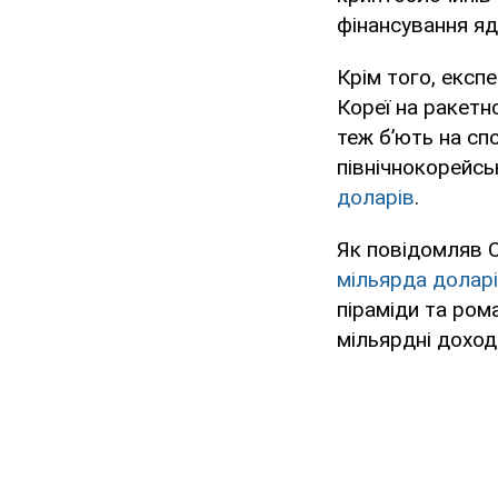
фінансування яд
Крім того, експ
Кореї на ракетн
теж бʼють на сп
північнокорейс
доларів
.
Як повідомляв 
мільярда долар
піраміди та ро
мільярдні доход