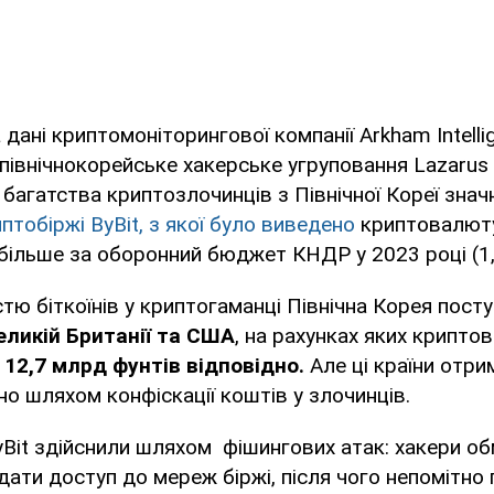
дані криптомоніторингової компанії Arkham Intelli
північнокорейське хакерське угруповання Lazarus
багатства криптозлочинців з Північної Кореї зна
птобіржі ByBit, з якої було виведено
криптовалюту
більше за оборонний бюджет КНДР у 2023 році (1,
істю біткоїнів у криптогаманці Північна Корея пос
еликій Британії та США
, на рахунках яких крипто
 12,7 млрд фунтів відповідно.
Але ці країни отри
о шляхом конфіскації коштів у злочинців.
yBit здійснили шляхом фішингових атак: хакери о
дати доступ до мереж біржі, після чого непомітно