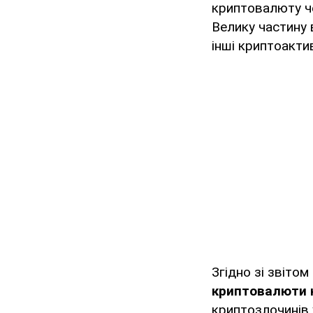
криптовалюту че
Велику частину 
інші криптоактив
Згідно зі звіто
криптовалюти н
криптозлочинів 