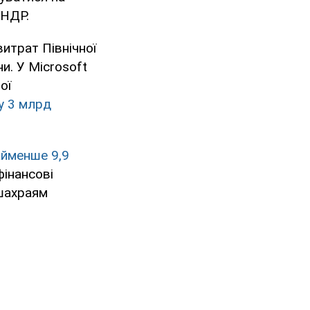
КНДР.
витрат Північної
и. У Microsoft
ої
 у 3 млрд
йменше 9,9
інансові
 шахраям