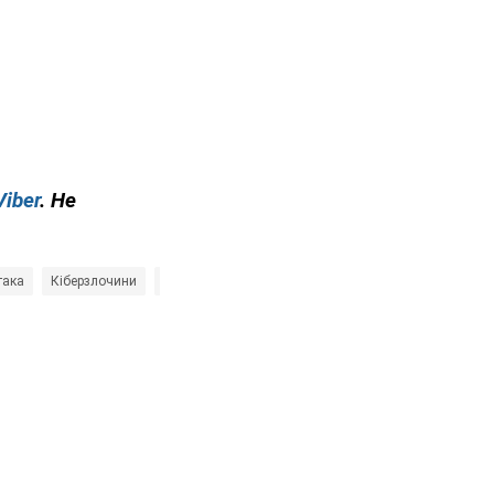
Viber
. Не
така
Кіберзлочини
Кім Чен Ин