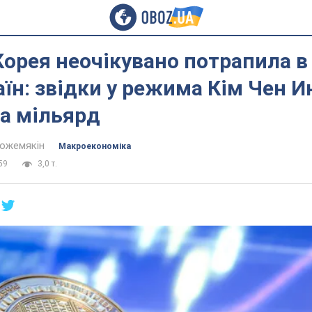
Корея неочікувано потрапила в
їн: звідки у режима Кім Чен И
на мільярд
Кожемякін
Mакроекономіка
59
3,0 т.