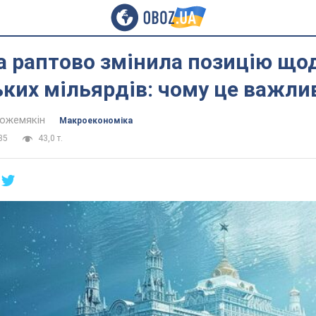
а раптово змінила позицію що
ких мільярдів: чому це важли
Кожемякін
Mакроекономіка
35
43,0 т.