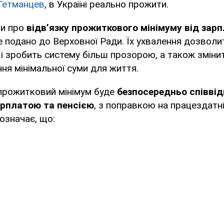
Гетманцев
, в Україні реально прожити.
ни про
відв’язку прожиткового мінімуму від зар
 подано до Верховної Ради. Їх ухвалення дозвол
і зробить систему більш прозорою, а також змінит
ня мінімальної суми для життя.
прожитковий мінімум буде
безпосередньо співвід
арплатою та пенсією
, з поправкою на працездатн
 означає, що: