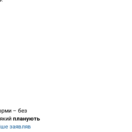
орми – без
 який
планують
іше заявляв