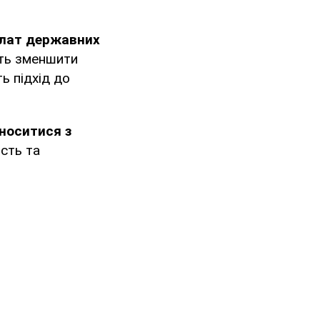
плат державних
ить зменшити
ь підхід до
носитися з
ість та