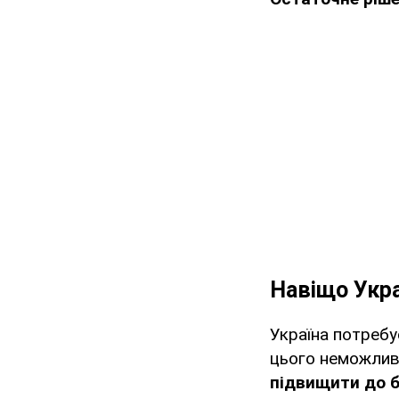
Навіщо Укра
Україна потребу
цього неможливо
підвищити до б