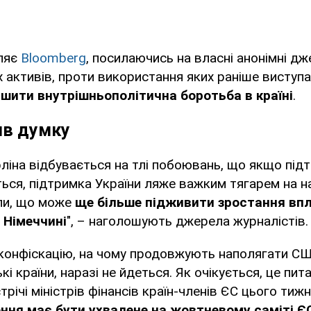
ляє
Bloomberg
, посилаючись на власні анонімні д
 активів, проти використання яких раніше виступа
шити внутрішньополітична боротьба в країні
.
ив думку
рліна відбувається на тлі побоювань, що якщо пі
ься, підтримка України ляже важким тягарем на н
пи, що може
ще більше підживити зростання вп
 Німеччині
", – наголошують джерела журналістів.
 конфіскацію, на чому продовжують наполягати СШ
і країни, наразі не йдеться. Як очікується, це пит
річі міністрів фінансів країн-членів ЄС цього тижн
ння має бути ухвалене на жовтневому саміті Є