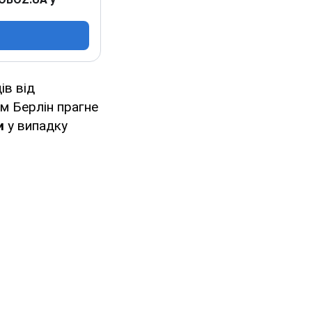
ів від
м Берлін прагне
и
у випадку