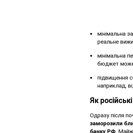
мінімальна з
реальне вижи
мінімальна пе
бюджет може
підвищення со
наприклад, ві
Як російськ
Одразу після по
заморозили бли
банку РФ
. Майж