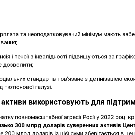
арплата та неоподатковуваний мінімум мають заб
вання;
нсія і пенсії з інвалідності підвищуються за графік
 дозволити;
ціальних стандартів пов’язане з детінізацією еко
д тютюнової галузі.
і активи використовують для підтрим
чатку повномасштабної агресії Росії у 2022 році к
зько 300 млрд доларів суверенних активів Цен
е 200 млрд доларів із цієї суми зберігається в ц