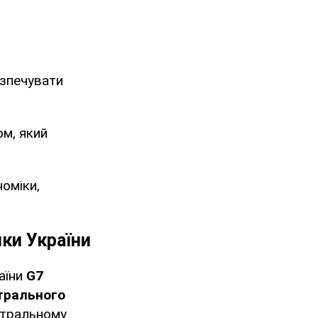
езпечувати
ом, який
номіки,
ки України
раїни
G7
трального
ентральному