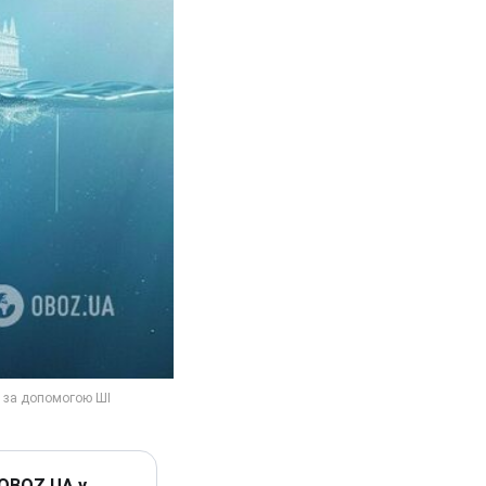
 OBOZ.UA у