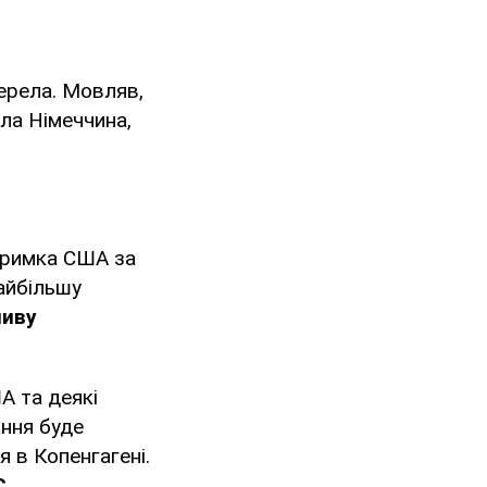
жерела. Мовляв,
ла Німеччина,
дтримка США за
айбільшу
ливу
А та деякі
ання буде
я в Копенгагені.
С
.