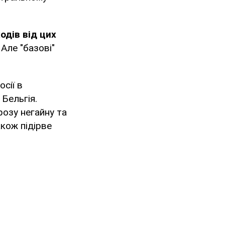
одів від цих
. Але "базові"
сії в
 Бельгія.
розу негайну та
акож підірве