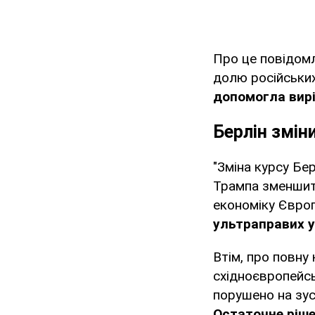
Про це повідом
долю російських
допомогла вирі
Берлін змін
"Зміна курсу Бе
Трампа зменшит
економіку Євро
ультраправих у
Втім, про повну
східноєвропейськ
порушено на зуст
Остаточне ріше