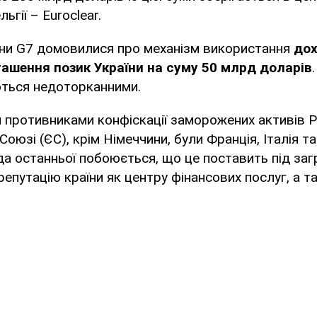
ьгії – Euroclear.
їни G7 домовилися про механізм використання
дох
гашення позик України на суму 50 млрд доларів
ться недоторканними.
противниками конфіскації заморожених активів Ро
юзі (ЄС), крім Німеччини, були Франція, Італія та
а останньої побоюється, що це поставить під заг
епутацію країни як центру фінансових послуг, а т