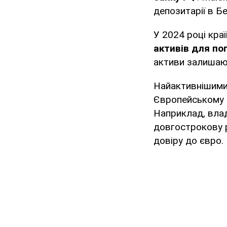
депозитарії в Бел
У 2024 році кра
активів для по
активи залишаю
Найактивнішими 
Європейському Со
Наприклад, влад
довгострокову р
довіру до євро.