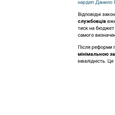
нардеп Данило 
Відповідні зако
службовців
вже
тиск на бюджет 
самого визначен
Після реформи 
мінімальною з
інвалідність. Це