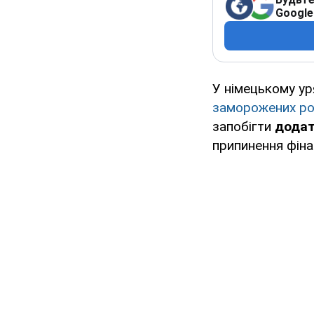
Google
У німецькому ур
заморожених рос
запобігти
додат
припинення фіна