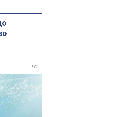
до
во
РУС