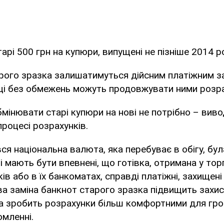
арі 500 грн на купюри, випущені не пізніше 2014 р
рого зразка залишатимуться дійсним платіжним з
нці без обмежень можуть продовжувати ними розр
бмінювати старі купюри на нові не потрібно – виво
процесі розрахунків.
ся національна валюта, яка перебуває в обігу, бул
ці мають бути впевнені, що готівка, отримана у тор
ків або в їх банкоматах, справді платіжні, захищені
ва заміна банкнот старого зразка підвищить захис
та зробить розрахунки більш комфортними для гро
омленні.