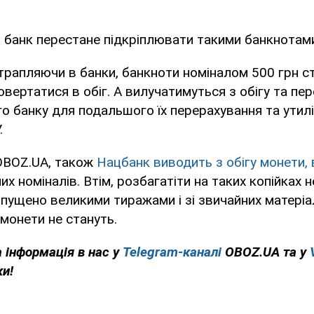
 банк перестане підкріплювати такими банкнотами
отрапляючи в банки, банкноти номіналом 500 грн с
овертатися в обіг. А вилучатимуться з обігу та п
о банку для подальшого їх перерахування та утиліз
.
OBOZ.UA, також
Нацбанк виводить з обігу монети,
их номіналів. Втім, розбагатіти на таких копійках 
випущено великими тиражами і зі звичайних матеріа
 монети не стануть.
 інформація в нас у
Telegram-каналі
OBOZ.UA та у
ки!