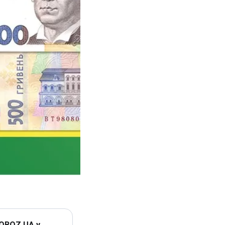
 OBOZ.UA у