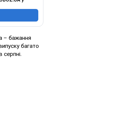
на – бажання
 випуску багато
 серпні.