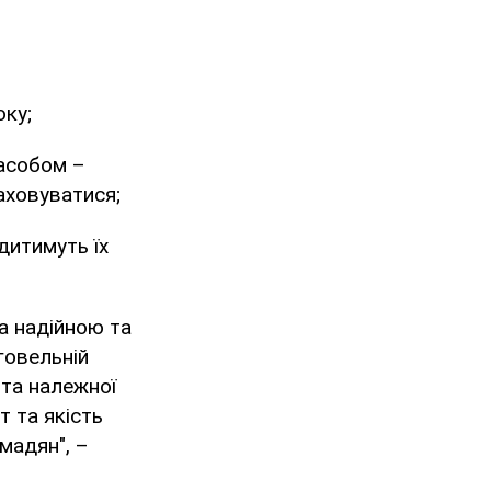
оку;
асобом –
аховуватися;
дитимуть їх
а надійною та
говельній
 та належної
т та якість
мадян", –