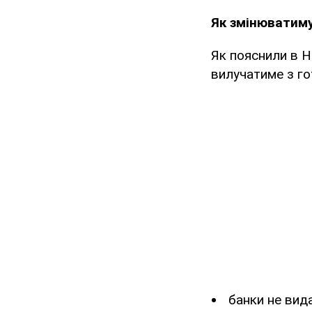
Як змінюватиму
Як пояснили в Н
вилучатиме з го
банки не вид