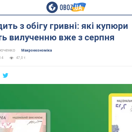
ить з обігу гривні: які купюри
ть вилученню вже з серпня
тюченко
Mакроекономіка
14
47,0 т.