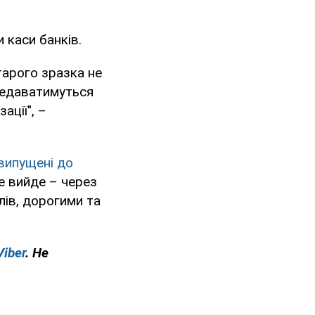
 каси банків.
тарого зразка не
ередаватимуться
ації", –
 випущені до
не вийде – через
лів, дорогими та
Viber
. Не