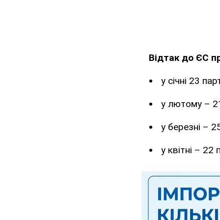
Відтак до ЄС п
у січні 23 па
у лютому – 21
у березні – 2
у квітні – 22