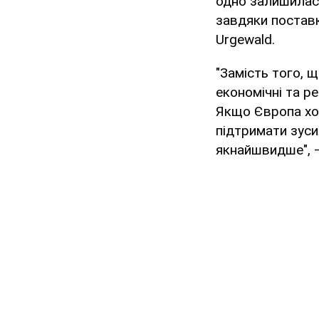
одно залишилася
завдяки поставк
Urgewald.
"Замість того, 
економічні та р
Якщо Європа хоч
підтримати зуси
якнайшвидше", –