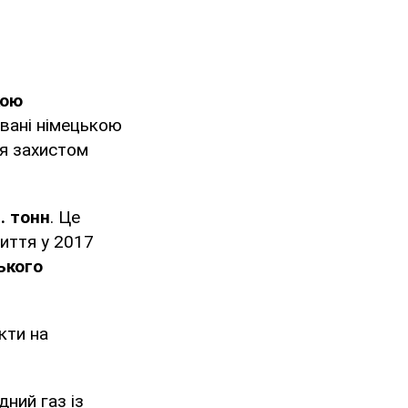
кою
овані німецькою
ся захистом
. тонн
. Це
риття у 2017
ького
кти на
ний газ із