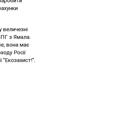
 заробити
рахунки
у величезні
ЗПГ з Ямала.
е, вона має
ходу Росії
 "Екозахист!".