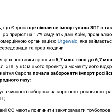
ь, що Європа
ще ніколи не імпортувала ЗПГ з та
 Про приріст на 17% свідчать дані Kpler, проаналіз
комерційною організацією
Urgewald
, яка займаєть
середовища та прав людини.
ифрах поставки зросли
з 5,7 млн. тонн до 6,7 млн
влі ЗПГ у ЄС із цього проекту з моменту його відк
і квітня Європа
почала забороняти імпорт російс
родного газу:
була чинності заборона на короткострокові контра
ПГ;
панії ЄС мають припинити закуповувати трубопровід