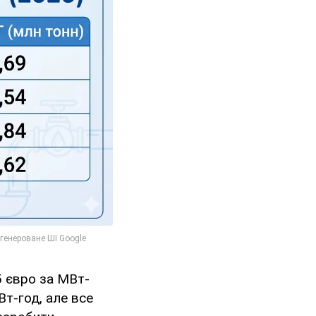
5 євро за МВт-
Вт-год, але все