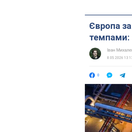
Європа за
темпами: 
Іван Михале
8.05.2026 13:1
0