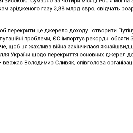
 високою. Сумарно за чотири місяці Росія могла
ам зрідженого газу 3,88 млрд євро, свідчать роз
щоб перекрити це джерело доходу і створити Путін
епутаційні проблеми, ЄС імпортує рекордні обсяги 
е, щоб ця жахлива війна закінчилася якнайшвидш
лля України щодо перекриття основних джерел до
 вважає Володимир Сливяк, співголова організації