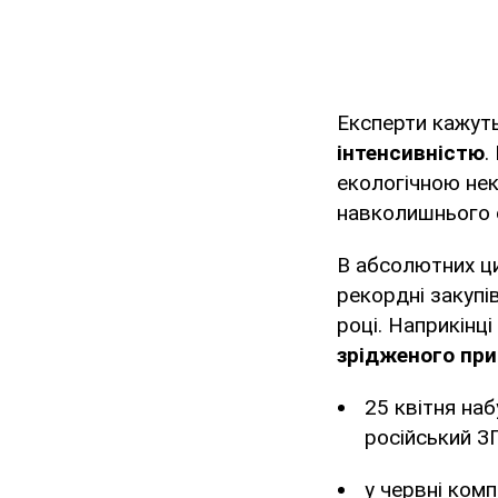
Експерти кажут
інтенсивністю
.
екологічною не
навколишнього 
В абсолютних ц
рекордні закупі
році. Наприкінц
зрідженого при
25 квітня на
російський З
у червні ком