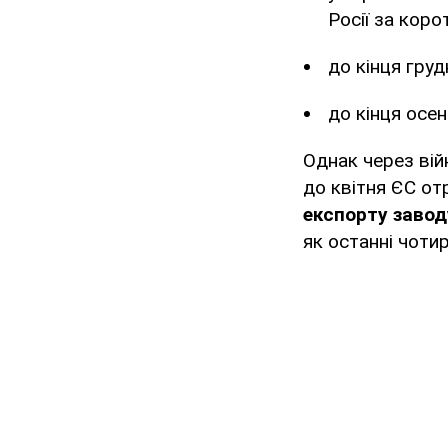
Росії за кор
до кінця груд
до кінця осен
Однак через війн
до квітня ЄС от
експорту завод
як останні чоти