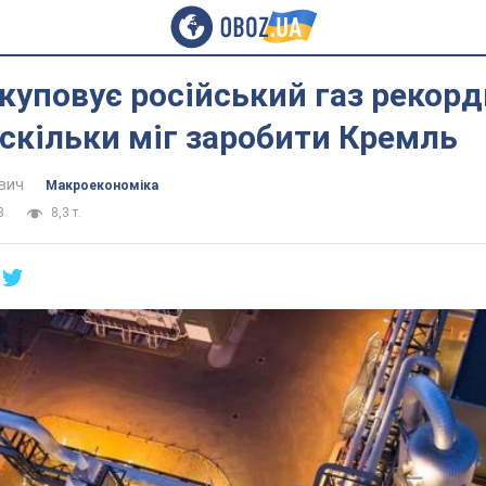
куповує російський газ рекор
скільки міг заробити Кремль
вич
Mакроекономіка
3
8,3 т.