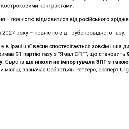
откостроковими контрактами;
ня – повністю відмовитися від російського зрідже
і 2027 року – повністю від трубопровідного газу.
у в Ірані цієї весни спостерігається зовсім інша ди
римав 91 партію газу з "Ямал СПГ", що становить
у
. Європа
ще ніколи не імпортувала ЗПГ з такою
ри місяці, зазначає Себастьян Реттерс, експерт Urg