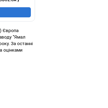
) Європа
заводу "Ямал
оку. За останні
За оцінками