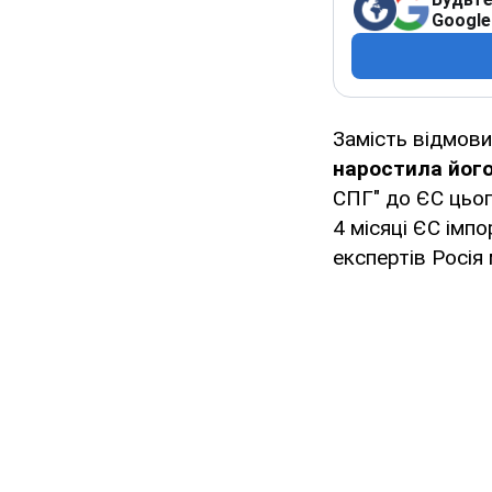
Google
Замість відмови
наростила його
СПГ" до ЄС цьог
4 місяці ЄС імп
експертів Росія