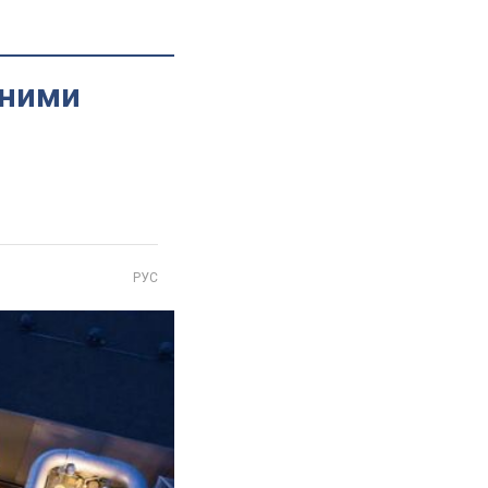
дними
РУС