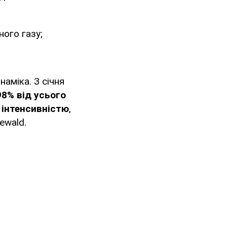
ного газу;
наміка. З січня
98% від усього
 інтенсивністю
,
ewald.