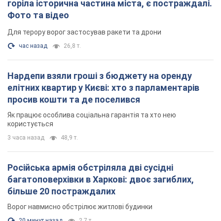
горіла історична частина міста, є постраждалі.
Фото та відео
Для терору ворог застосував ракети та дрони
час назад
26,8 т.
Нардепи взяли гроші з бюджету на оренду
елітних квартир у Києві: хто з парламентарів
просив кошти та де поселився
Як працює особлива соціальна гарантія та хто нею
користується
3 часа назад
48,9 т.
Російська армія обстріляла дві сусідні
багатоповерхівки в Харкові: двоє загиблих,
більше 20 постраждалих
Ворог навмисно обстрілює житлові будинки
20 минут назад
2,7 т.