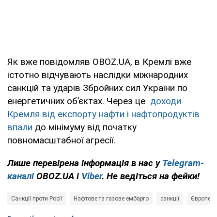
Як вже повідомляв OBOZ.UA, в Кремлі вже
істотно відчувають наслідки міжнародних
санкцій та ударів Збройних сил України по
енергетичних обʼєктах. Через це
доходи
Кремля від експорту нафти і нафтопродуктів
впали
до мінімуму від початку
повномасштабної агресії.
Лише перевірена інформація в нас у
Telegram-
каналі
OBOZ.UA і
Viber
. Не ведіться на фейки!
Санкції проти Росії
Нафтове та газове ембарго
санкції
Європейс