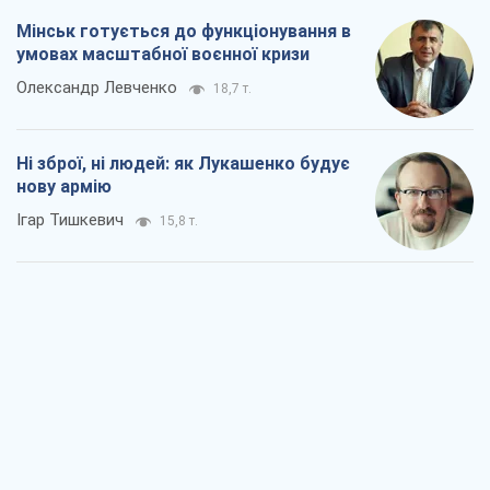
Мінськ готується до функціонування в
умовах масштабної воєнної кризи
Олександр Левченко
18,7 т.
Ні зброї, ні людей: як Лукашенко будує
нову армію
Ігар Тишкевич
15,8 т.