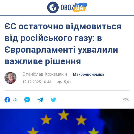
ЄС остаточно відмовиться
від російського газу: в
Європарламенті ухвалили
важливе рішення
Станіслав Кожемякін
Mакроекономіка
17.12.2025 16:43
5,6 т.
56
РУС