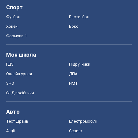
ГДЗ
Підручники
Онлайн уроки
ДПА
ЗНО
НМТ
СНД посібники
Авто
Тест Драйв
Електромобілі
Акції
Сервіс
Food Oboz
Рецепти
Напої
Дієти
Економіка
Ринки та компанії
Макроекономіка