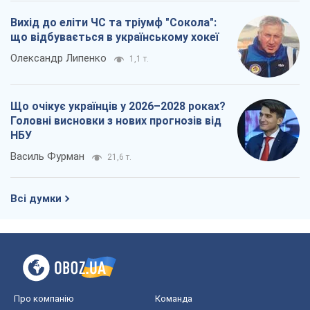
Василь Фурман
21,6 т.
Всі думки
Про компанію
Команда
Правова інформація
Політика конфіденційності
Реклама на сайті
Документи
Редакційна політика
Журналісти OBOZ.UA на місці
подій
OBOZ.UA
Політика