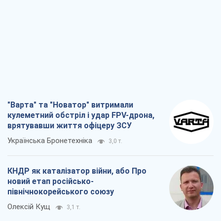
"Варта" та "Новатор" витримали
кулеметний обстріл і удар FPV-дрона,
врятувавши життя офіцеру ЗСУ
Українська Бронетехніка
3,0 т.
КНДР як каталізатор війни, або Про
новий етап російсько-
північнокорейського союзу
Олексій Кущ
3,1 т.
Вихід до еліти ЧС та тріумф "Сокола":
що відбувається в українському хокеї
Олександр Липенко
1,1 т.
Що очікує українців у 2026–2028 роках?
Головні висновки з нових прогнозів від
НБУ