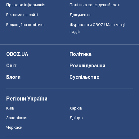
Світ
Розслідування
Блоги
Суспільство
Регіони України
Київ
Харків
Запоріжжя
Дніпро
Черкаси
Спорт
Футбол
Баскетбол
Хокей
Бокс
Формула-1
Моя школа