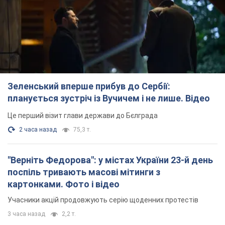
Це перший візит глави держави до Бєлграда
2 часа назад
75,3 т.
"Верніть Федорова": у містах України 23-й день
поспіль тривають масові мітинги з
картонками. Фото і відео
Учасники акцій продовжують серію щоденних протестів
3 часа назад
2,2 т.
Сенат США схвалив законопроєкт Грема про
санкції проти Росії: що далі
Документ передбачає нові економічні обмеження
3 часа назад
4,5 т.