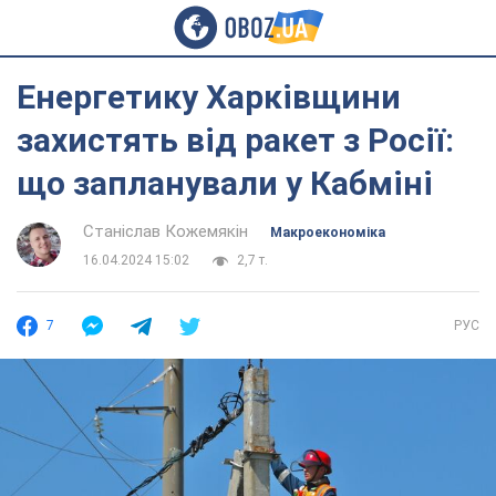
Енергетику Харківщини
захистять від ракет з Росії:
що запланували у Кабміні
Станіслав Кожемякін
Mакроекономіка
16.04.2024 15:02
2,7 т.
7
РУС