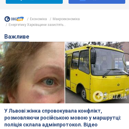
У Львові жінка спровокувала конфлікт,
розмовляючи російською мовою у маршрутці:
поліція склала адмінпротокол. Відео
На місце події прибули патрульні поліцейські та слідчо-
оперативна група
7 часов назад
9,8 т.
"Воюють, бо дурні": у Чернівцях
водій автобуса зневажив
українських військових і поплатився.
Відео