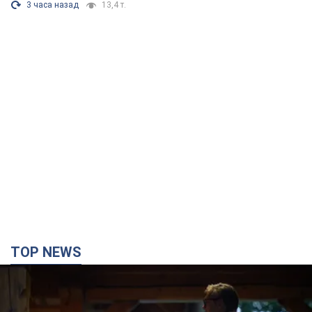
TOP NEWS
Зеленський вперше прибув до Сербії:
планується зустріч із Вучичем і не лише. Відео