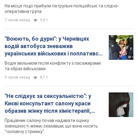
Водія звільнили після конфлікту з пасажирами
та образ військових
9 часов назад
8,7 т.
"Не слідкує за сексуальністю": у
Києві консультант салону краси
образив жінку після хімієтерапії,
розгорівся скандал. Фото
Працівник салону почав надавати оцінку
зовнішності жінки, сказавши, що вона носить
"чоловічу стрижку"
3 часа назад
13,4 т.