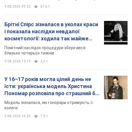
9.08.2026 09:32
67,6 т.
Брітні Спірс зізналася в уколах краси
і показала наслідки невдалої
косметології: ходила так майже
місяць
Помітний наслідок процедури зберігався
близько чотирьох тижнів
9.08.2026 13:19
3,5 т.
У 16–17 років могла цілий день не
їсти: українська модель Христина
Пономар розповіла про страшний бік
модельної кар’єри
Модель зізналася, які гонорари отримують її
колеги
9.08.2026 16:25
7,5 т.