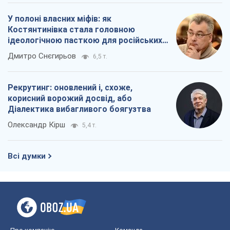
У полоні власних міфів: як
Костянтинівка стала головною
ідеологічною пасткою для російських
окупантів
Дмитро Снєгирьов
6,5 т.
Рекрутинг: оновлений і, схоже,
корисний ворожий досвід, або
Діалектика вибагливого боягузтва
Олександр Кірш
5,4 т.
Всі думки