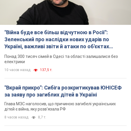
"Війна буде все більш відчутною в Росії":
Зеленський про наслідки нових ударів по
Україні, важливі звіти й атаки по об'єктах
ворога. Відео
Понад 300 тисяч сімей в Одесі та області залишалися без
електрики
10 часов назад
137,5 т.
"Вкрай прикро": Сибіга розкритикував ЮНІСЕФ
за заяву про загиблих дітей в Україні
Глава МЗС наголосив, що причиною загибелі українських
дітей є війна, яку розв'язала РФ
8 часов назад
8,7 т.