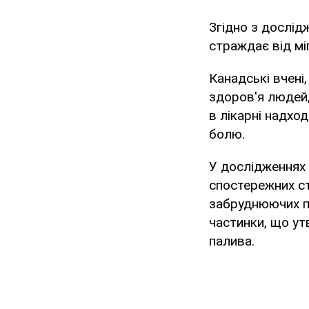
Згідно з дослід
страждає від мі
Канадські вчені
здоров'я людей,
в лікарні надхо
болю.
У дослідженнях 
спостережних ст
забруднюючих пов
частинки, що ут
палива.