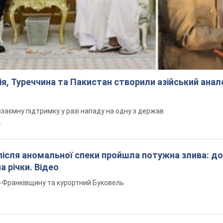
ія, Туреччина та Пакистан створили азійський ана
заємну підтримку у разі нападу на одну з держав
т.
після аномальної спеки пройшла потужна злива: д
а річки. Відео
о-Франківщину та курортний Буковель