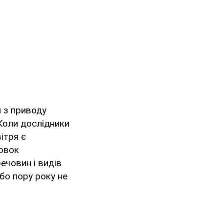
й з приводу
. Коли дослідники
ітря є
новок
ечовин і видів
або пору року не