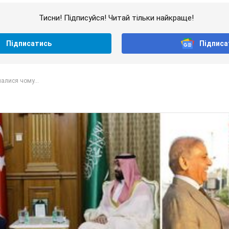
Тисни! Підписуйся! Читай тільки найкраще!
Підписатись
Підписа
налися чому...