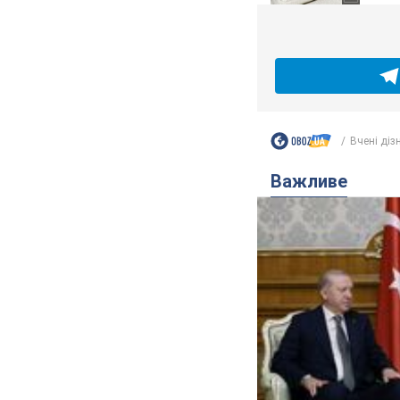
Вчені діз
Важливе