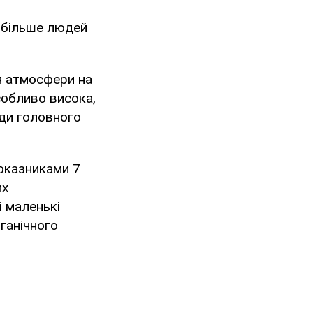
м більше людей
я атмосфери на
собливо висока,
иди головного
показниками 7
их
і маленькі
ганічного