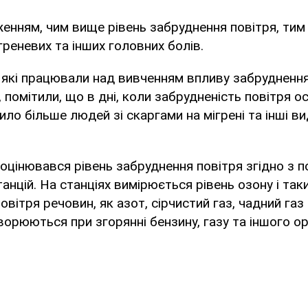
женням, чим вище рівень забруднення повітря, ти
греневих та інших головних болів.
, які працювали над вивченням впливу забрудненн
 помітили, що в дні, коли забрудненість повітря о
дило більше людей зі скаргами на мігрені та інші в
оцінювався рівень забруднення повітря згідно з 
анцій. На станціях вимірюється рівень озону і так
ітря речовин, як азот, сірчистий газ, чадний газ 
ворюються при згорянні бензину, газу та іншого ор