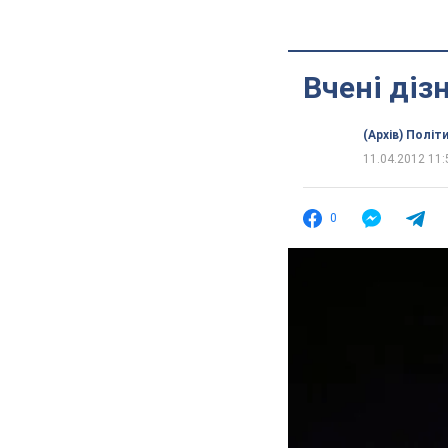
Вчені діз
(Архів) Політ
11.04.2012 11:
0