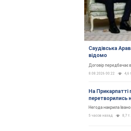
Саудівська Арав
відомо
Договір передбачає в
8.08.2026 00:22
4,6 
На Прикарпатті 
перетворились н
Негода накрила Іван
5 часов назад
8,7 т.