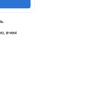
ль.
ю, вчені