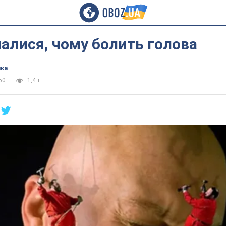
налися, чому болить голова
ика
50
1,4 т.