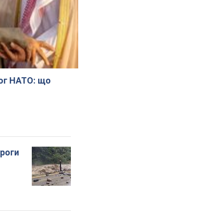
лог НАТО: що
ороги