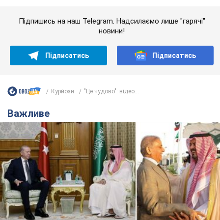
Саудівська Аравія, Туреччина та Пакистан
створили азійський аналог НАТО: що відомо
Договір передбачає взаємну підтримку у разі нападу на одну
з держав
8.08.2026 00:22
4,9 т.
На Прикарпатті після аномальної
спеки пройшла потужна злива:
дороги перетворились на річки.
Відео