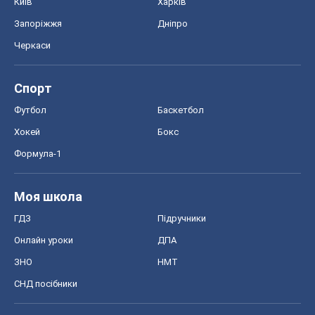
ГДЗ
Підручники
Онлайн уроки
ДПА
ЗНО
НМТ
СНД посібники
Авто
Тест Драйв
Електромобілі
Акції
Сервіс
Food Oboz
Рецепти
Напої
Дієти
Економіка