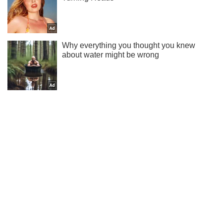
Підпишись на наш Telegram. Надсилаємо лише "гарячі"
новини!
Підписатись
Підписатись
Курйози
"Це чудово": відео...
Важливе