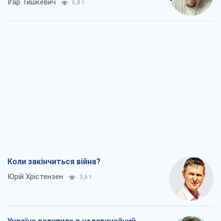
Коли закінчиться війна?
Юрій Хрістензен
3,6 т.
Україна вступила в надзвичайний
економічний стан. Чи є світло вкінці
тунелю?
Вадим Денисенко
3,1 т.
Чий буде Крим, той і переможе (NSJ), а
українських футбольних чиновників
можуть назвати вбивцями
Олександр Кірш
3,7 т.
Захід проспав загрозу: Росія може