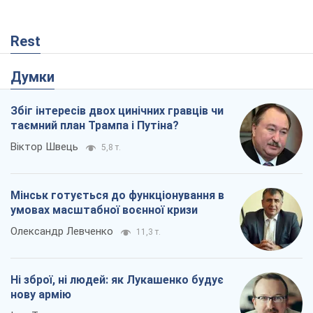
умовах масштабної воєнної кризи
Олександр Левченко
11,3 т.
Ні зброї, ні людей: як Лукашенко будує
нову армію
Ігар Тишкевич
6,8 т.