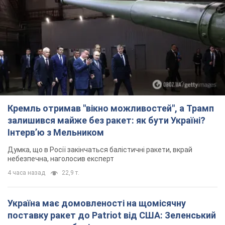
Думка, що в Росії закінчаться балістичні ракети, вкрай
небезпечна, наголосив експерт
4 часа назад
22,9 т.
Україна має домовленості на щомісячну
поставку ракет до Patriot від США: Зеленський
розкрив подробиці
Київ також веде активні переговори з європейськими
партнерами
2 часа назад
1,6 т.
Дбала про учнів та підтримувала педагогів:
внаслідок удару РФ по Київщині загинула
директорка київського ліцею, її чоловік та онук
Вічна пам'ять жертвам російського терору
2 часа назад
12,9 т.