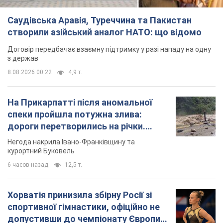
Негода накрила Івано-Франківщину та
курортний Буковель
6 часов назад
12,5 т.
Хорватія принизила збірну Росії зі
спортивної гімнастики, офіційно не
допустивши до чемпіонату Європи
основних спортсменів
Турнір відбудеться в Загребі з 13 по 23 серпня
6 часов назад
9,7 т.