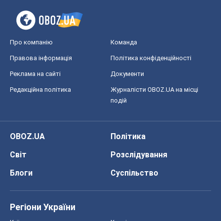
Світ
Розслідування
Блоги
Суспільство
Регіони України
Київ
Харків
Запоріжжя
Дніпро
Черкаси
Спорт
Футбол
Баскетбол
Хокей
Бокс
Формула-1
Моя школа