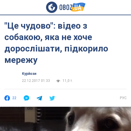
"Це чудово": відео з
собакою, яка не хоче
дорослішати, підкорило
мережу
Курйози
22.12.2017 01:33
11,0 т.
22
РУС