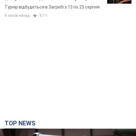
TOP NEWS
Кремль отримав "вікно можливостей", а Трамп
залишився майже без ракет: як бути Україні?
Інтерв’ю з Мельником