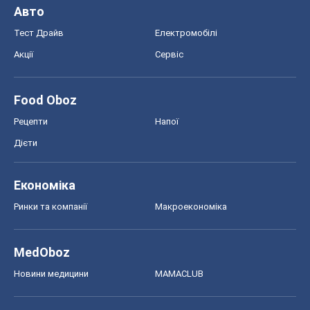
Ринки та компанії
Макроекономіка
MedOboz
Новини медицини
MAMACLUB
Шоу
Афіша
Плітки
Краса
Мода
Жіночий журнал