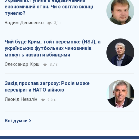
перевірити НАТО війною
Леонід Невзлін
6,5 т.
Всі думки
Про компанію
Команда
Правова інформація
Політика конфіденційності
Реклама на сайті
Документи
Редакційна політика
Журналісти OBOZ.UA на місці
подій
OBOZ.UA
Політика