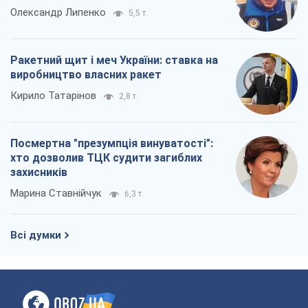
Олександр Липенко
5,5 т.
Ракетний щит і меч України: ставка на
виробництво власних ракет
Кирило Татарінов
2,8 т.
Посмертна "презумпція винуватості":
хто дозволив ТЦК судити загиблих
захисників
Марина Ставнійчук
6,3 т.
Всі думки