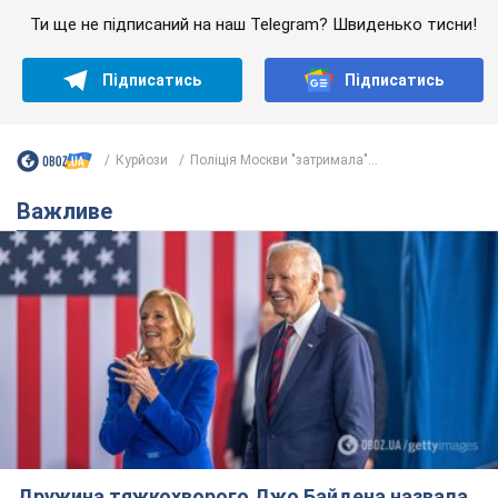
Ти ще не підписаний на наш Telegram? Швиденько тисни!
Підписатись
Підписатись
Курйози
Поліція Москви "затримала"...
Важливе
Дружина тяжкохворого Джо Байдена назвала