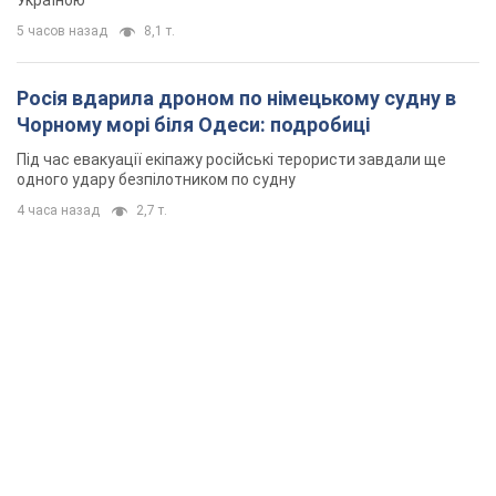
Україною
5 часов назад
8,1 т.
Росія вдарила дроном по німецькому судну в
Чорному морі біля Одеси: подробиці
Під час евакуації екіпажу російські терористи завдали ще
одного удару безпілотником по судну
4 часа назад
2,7 т.