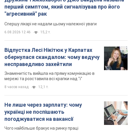
перший симптом, який сигналізував про його
"агресивний" рак
Спершу лікарі не надали цьому належної уваги
6.08.2026 12:46
15,2 т.
Відпустка Лесі Нікітюк у Карпатах
обернулася скандалом: чому ведучу
несправедливо захейтили
Знаменитість вийшла на пряму комунікацію в
мережі та розставила всі крапки над "і"
8 часов назад
12,1 т.
Не лише через зарплату: чому
українці не поспішають
погоджуватися на вакансії
Чого найбільше бракує на ринку праці