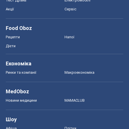
Тест Драйв
Електромобілі
Акції
Сервіс
Food Oboz
Рецепти
Напої
Дієти
Економіка
Ринки та компанії
Макроекономіка
MedOboz
Новини медицини
MAMACLUB
Шоу
Афіша
Плітки