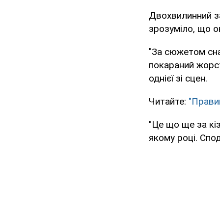
Двохвилинний за
зрозуміло, що о
"За сюжетом сна
покараний жорст
однієї зі сцен.
Читайте:
"Прави
"Це що ще за кіз
якому році. Спод