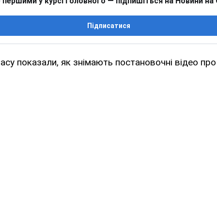
 першими у курсі головного — підпишіться на Новини на
Підписатися
су показали, як знімають постановочні відео про