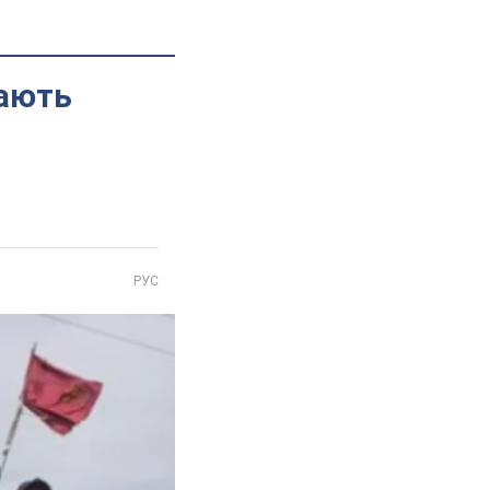
мають
РУС