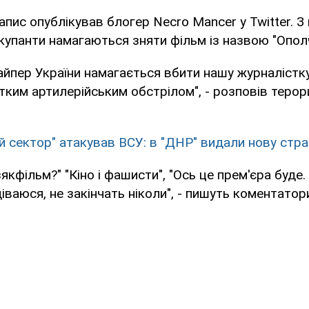
пис опублікував блогер Necro Mancer у Twitter. З
купанти намагаються зняти фільм із назвою "Опол
йпер України намагається вбити нашу журналістку
ким артилерійським обстрілом", - розповів терор
й сектор" атакував ВСУ: в "ДНР" видали нову стр
якфільм?" "Кіно і фашисти", "Ось це прем'єра буде
іваюся, не закінчать ніколи", - пишуть коментатор