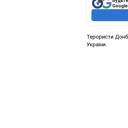
Будьте
Google
Терористи Донба
України.