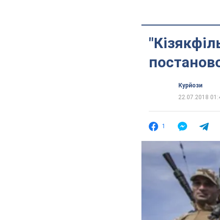
"Кізякфіл
постаново
Курйози
22.07.2018 01:
1