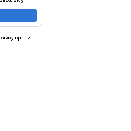
 OBOZ.UA у
 війну проти