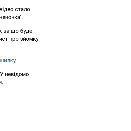
 відео стало
ченочка".
, за що буде
ист про зйомку
ашилку
. У невідомо
и.