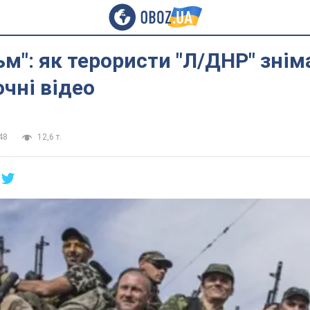
ьм": як терористи "Л/ДНР" зні
чні відео
48
12,6 т.