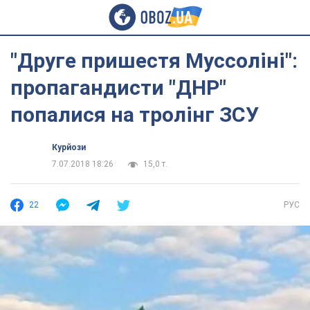
"Друге пришестя Муссоліні":
пропагандисти "ДНР"
попалися на тролінг ЗСУ
Курйози
7.07.2018 18:26
15,0 т.
22
РУС