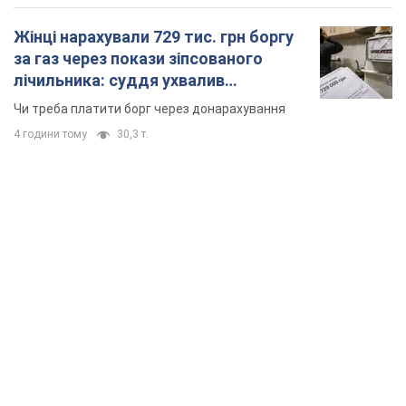
Жінці нарахували 729 тис. грн боргу
за газ через покази зіпсованого
лічильника: суддя ухвалив
неочікуване рішення
Чи треба платити борг через донарахування
4 години тому
30,3 т.