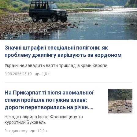
Значні штрафи і спеціальні полігони: як
проблему джипінгу вирішують за кордоном
Україні не завадить взяти приклад із країн Європи
8.08.2026 05:10
1,8 т.
На Прикарпатті після аномальної
спеки пройшла потужна злива:
дороги перетворились на річки.
Відео
Негода накрила Івано-Франківщину та
курортний Буковель
9 годин тому
19,9 т.