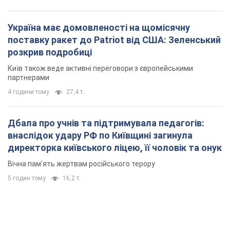
Україна має домовленості на щомісячну
поставку ракет до Patriot від США: Зеленський
розкрив подробиці
Київ також веде активні переговори з європейськими
партнерами
4 години тому
27,4 т.
Дбала про учнів та підтримувала педагогів:
внаслідок удару РФ по Київщині загинула
директорка київського ліцею, її чоловік та онук
Вічна пам'ять жертвам російського терору
5 годин тому
16,2 т.