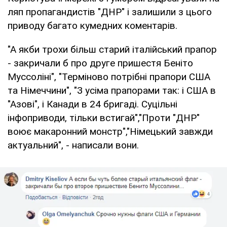
ляп пропагандистів "ДНР" і залишили з цього
приводу багато кумедних коментарів.
"А якби трохи більш старий італійський прапор
- закричали б про друге пришестя Беніто
Муссоліні", "Терміново потрібні прапори США
та Німеччини", "З усіма прапорами так: і США в
"Азові", і Канади в 24 бригаді. Суцільні
інфоприводи, тільки встигай","Проти "ДНР"
воює макаронний монстр","Німецький завжди
актуальний", - написали вони.