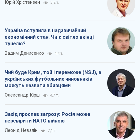
Юрій Хрістензен
5,2 т.
Україна вступила в надзвичайний
економічний стан. Чи є світло вкінці
тунелю?
Вадим Денисенко
4,4 т.
Чий буде Крим, той і переможе (NSJ), а
українських футбольних чиновників
можуть назвати вбивцями
Олександр Кірш
4,7 т.
Захід проспав загрозу: Росія може
перевірити НАТО війною
Леонід Невзлін
7,1 т.