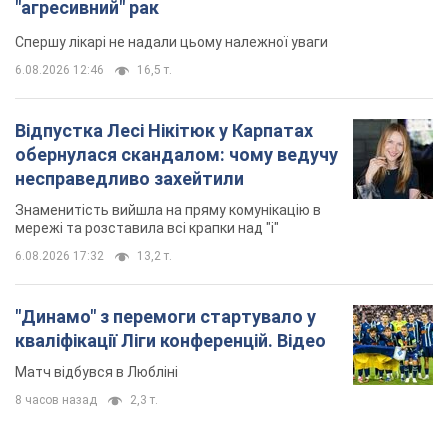
"агресивний" рак
Спершу лікарі не надали цьому належної уваги
6.08.2026 12:46
16,5 т.
Відпустка Лесі Нікітюк у Карпатах
обернулася скандалом: чому ведучу
несправедливо захейтили
Знаменитість вийшла на пряму комунікацію в
мережі та розставила всі крапки над "і"
6.08.2026 17:32
13,2 т.
"Динамо" з перемоги стартувало у
кваліфікації Ліги конференцій. Відео
Матч відбувся в Любліні
8 часов назад
2,3 т.