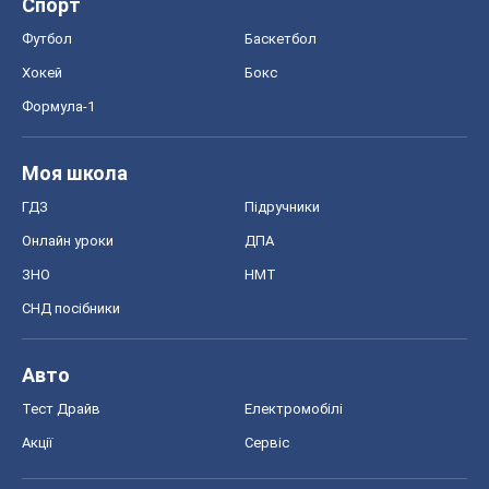
Спорт
Футбол
Баскетбол
Хокей
Бокс
Формула-1
Моя школа
ГДЗ
Підручники
Онлайн уроки
ДПА
ЗНО
НМТ
СНД посібники
Авто
Тест Драйв
Електромобілі
Акції
Сервіс