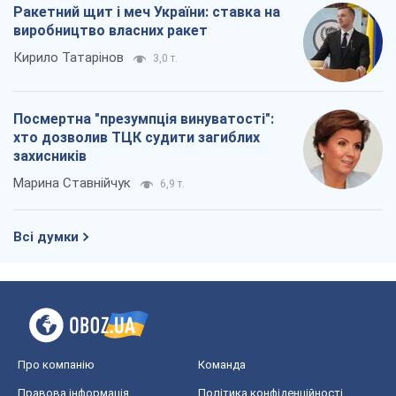
Ракетний щит і меч України: ставка на
виробництво власних ракет
Кирило Татарінов
3,0 т.
Посмертна "презумпція винуватості":
хто дозволив ТЦК судити загиблих
захисників
Марина Ставнійчук
6,9 т.
Всі думки
Про компанію
Команда
Правова інформація
Політика конфіденційності