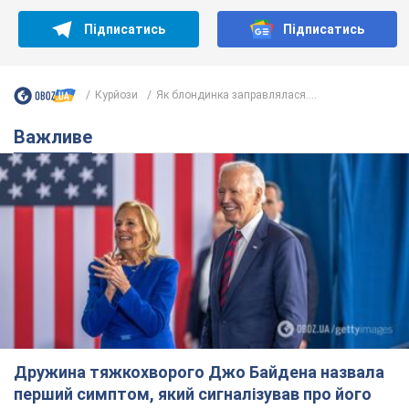
Підписатись
Підписатись
Курйози
Як блондинка заправлялася....
Важливе
Дружина тяжкохворого Джо Байдена назвала
перший симптом, який сигналізував про його