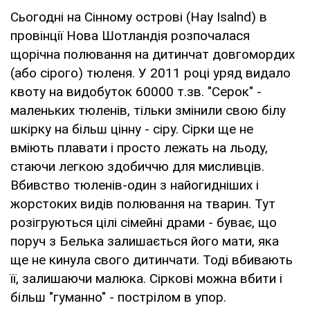
Сьогодні на Сінному острові (Hay Isalnd) в
провінції Нова Шотландія розпочалася
щорічна полювання на дитинчат довгомордих
(або сірого) тюленя. У 2011 році уряд видало
квоту на видобуток 60000 т.зв. "Серок" -
маленьких тюленів, тільки змінили свою білу
шкірку на більш цінну - сіру. Сірки ще не
вміють плавати і просто лежать на льоду,
стаючи легкою здобиччю для мисливців.
Вбивство тюленів-один з найогидніших і
жорстоких видів полювання на тварин. Тут
розігруються цілі сімейні драми - буває, що
поруч з Белька залишається його мати, яка
ще не кинула свого дитинчати. Тоді вбивають
її, залишаючи малюка. Сіркові можна вбити і
більш "гуманно" - пострілом в упор.