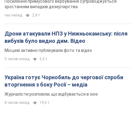
Посилення примусового вербування супроводжується
зростанням випадків дезертирства
час назад
2,8 т.
Дрони атакували НПЗ у Нижньокамську: після
вибухів було видно дим. Відео
Місцеві активно публікували фото та відео
5 часов назад
5,2 т.
Україна готує Чорнобиль до чергової спроби
вторгнення з боку Росії – медіа
Журналісти розповіли, що відбувається в зоні
8 часов назад
19,0 т.