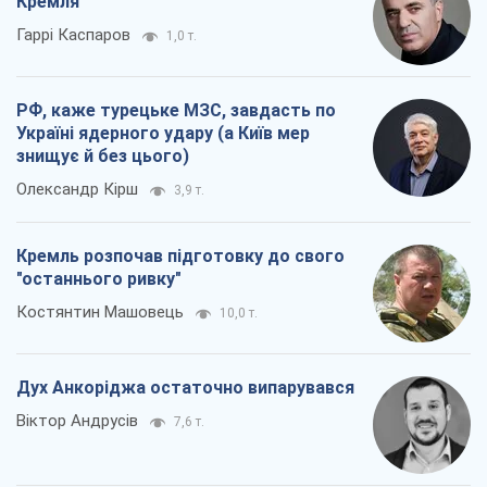
Кремля
Гаррі Каспаров
1,0 т.
РФ, каже турецьке МЗС, завдасть по
Україні ядерного удару (а Київ мер
знищує й без цього)
Олександр Кірш
3,9 т.
Кремль розпочав підготовку до свого
"останнього ривку"
Костянтин Машовець
10,0 т.
Дух Анкоріджа остаточно випарувався
Віктор Андрусів
7,6 т.