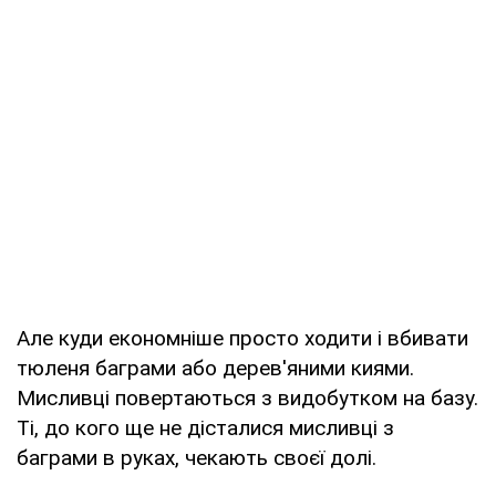
Але куди економніше просто ходити і вбивати
тюленя баграми або дерев'яними киями.
Мисливці повертаються з видобутком на базу.
Ті, до кого ще не дісталися мисливці з
баграми в руках, чекають своєї долі.