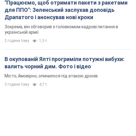
"Працюємо, щоб отримати пакети з ракетами
для ППО": Зеленський заслухав доповідь
Драпатого і анонсував нові кроки
Зокрема, він обговорив з головкомом кадрові питання в
українській армії
2 години тому
1,3 т.
В окупованій Ялті прогриміли потужні вибухи:
валить чорний дим. Фото і відео
Місто, ймовірно, опинилося під атакою дронів
3 години тому
4,7 т.