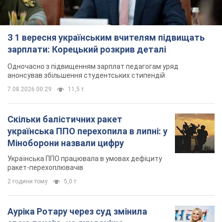
З 1 вересня українським вчителям підвищать
зарплати: Корецький розкрив деталі
Одночасно з підвищенням зарплат педагогам уряд
анонсував збільшення студентських стипендій
7.08.2026 00:29
11,5 т.
Скільки балістичних ракет
українська ППО перехопила в липні: у
Міноборони назвали цифру
Українська ППО працювала в умовах дефіциту
ракет-перехоплювачів
2 години тому
5,0 т.
Ауріка Ротару через суд змінила