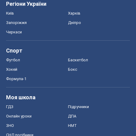
Регіони України
Київ
Харків
Запоріжжя
Дніпро
Черкаси
Спорт
Футбол
Баскетбол
Хокей
Бокс
Формула-1
Моя школа
ГДЗ
Підручники
Онлайн уроки
ДПА
ЗНО
НМТ
СНД посібники