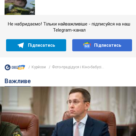
Не набридаємо! Тільки найважливіше - підписуйся на наш
Telegram-канал
Підписатись
Підписатись
Курйози
Фото-прадідуся і Кіно-бабусі...
Важливе