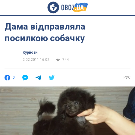
Дама відправляла
посилкою собачку
Курйози
2.02.2011 16:02
744
0
РУС