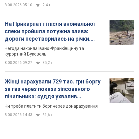
8.08.2026 05:10
2,4 т.
На Прикарпатті після аномальної
спеки пройшла потужна злива:
дороги перетворились на річки.
Відео
Негода накрила Івано-Франківщину та
курортний Буковель
8.08.2026 09:27
35,2 т.
Жінці нарахували 729 тис. грн боргу
за газ через покази зіпсованого
лічильника: суддя ухвалив
неочікуване рішення
Чи треба платити борг через донарахування
8.08.2026 14:43
31,6 т.