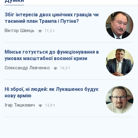
Збіг інтересів двох цинічних гравців чи
таємний план Трампа і Путіна?
Віктор Швець
11,2 т.
Мінськ готується до функціонування в
умовах масштабної воєнної кризи
Олександр Левченко
16,3 т.
Ні зброї, ні людей: як Лукашенко будує
нову армію
Ігар Тишкевич
13,9 т.