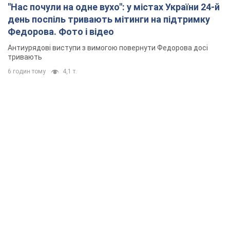
"Нас почули на одне вухо": у містах України 24-й
день поспіль тривають мітинги на підтримку
Федорова. Фото і відео
Антиурядові виступи з вимогою повернути Федорова досі
тривають
6 годин тому
4,1 т.