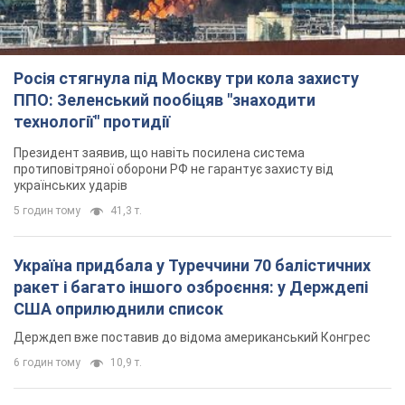
Росія стягнула під Москву три кола захисту
ППО: Зеленський пообіцяв "знаходити
технології" протидії
Президент заявив, що навіть посилена система
протиповітряної оборони РФ не гарантує захисту від
українських ударів
5 годин тому
41,3 т.
Україна придбала у Туреччини 70 балістичних
ракет і багато іншого озброєння: у Держдепі
США оприлюднили список
Держдеп вже поставив до відома американський Конгрес
6 годин тому
10,9 т.