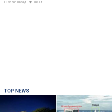
TOP NEWS
Києво-Печерську лавру закриють 80-метровим
"монстром"? Чому влада Києва відмовилась