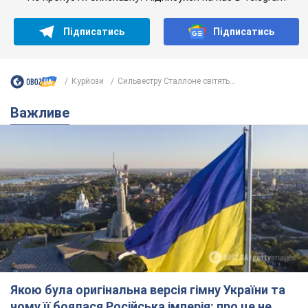
Якою була оригінальна версія гімну України та
чому її боялася Російська імперія: про це не
розповідають у школі
Державним символом є тільки перший куплет та приспів пісні
5 часов назад
22,4 т.
Олександру Пономарьову – 53: що
відомо про трьох дітей секс-
символа 90-х та який вигляд вони