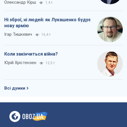
Юрій Хрістензен
12,5 т.
Всі думки
Про компанію
Команда
Правова інформація
Політика конфіденційності
Реклама на сайті
Документи
Редакційна політика
Журналісти OBOZ.UA на місці
подій