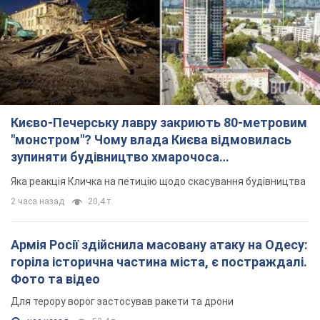
зупиняти будівництво хмарочоса
"московського вірянина"
Яка реакція Кличка на петицію щодо скасування будівництва
2 часа назад
20,4 т.
Армія Росії здійснила масовану атаку на Одесу:
горіла історична частина міста, є постраждалі.
Фото та відео
Для терору ворог застосував ракети та дрони
час назад
53,4 т.
МЗС Болгарії викликало українського посла
через інцидент із дроном: що сталося
Бесіда відбудеться 10 серпня
2 часа назад
3,6 т.