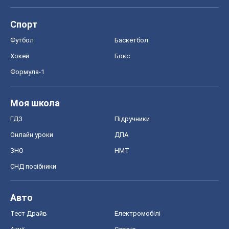
Моя школа
ГДЗ
Підручники
Онлайн уроки
ДПА
ЗНО
НМТ
СНД посібники
Авто
Тест Драйв
Електромобілі
Акції
Сервіс
Food Oboz
Рецепти
Напої
Дієти
Економіка