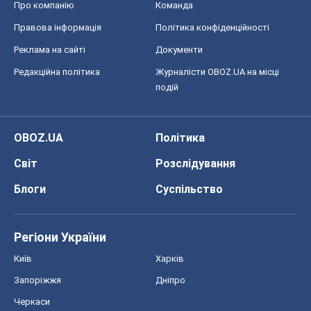
OBOZ.UA
Політика
Світ
Розслідування
Блоги
Суспільство
Регіони України
Київ
Харків
Запоріжжя
Дніпро
Черкаси
Спорт
Футбол
Баскетбол
Хокей
Бокс
Формула-1