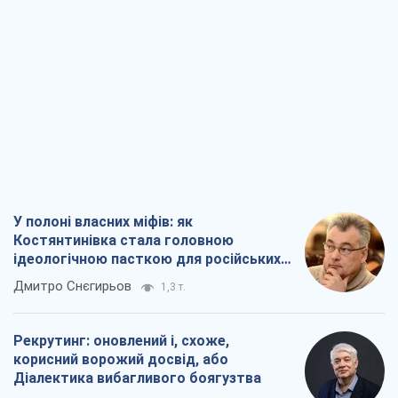
У полоні власних міфів: як
Костянтинівка стала головною
ідеологічною пасткою для російських
окупантів
Дмитро Снєгирьов
1,3 т.
Рекрутинг: оновлений і, схоже,
корисний ворожий досвід, або
Діалектика вибагливого боягузтва
Олександр Кірш
1,4 т.
Ні зброї, ні людей: як Лукашенко будує
нову армію
Ігар Тишкевич
16,4 т.
Коли закінчиться війна?