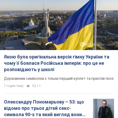
Державним символом є тільки перший куплет та приспів пісні
7 годин тому
32,1 т.
Олександру Пономарьову – 53: що
відомо про трьох дітей секс-
символа 90-х та який вигляд вони
мають
За розвитком кар'єри артист не забував про
особисте щастя
9.08.2026 04:01
9,8 т.
У ПриватБанку розповіли, чи дійсні
долари 1996 року: чи приймають
обмінники та банки такі купюри
Що робити, якщо банки та обмінні пункти не
приймають старі долари
9.08.2026 02:20
86,9 т.