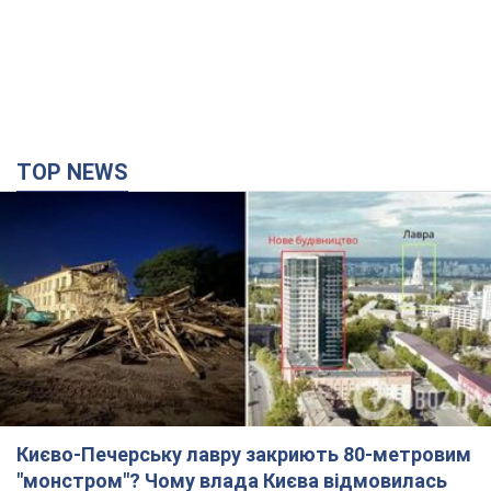
Києво-Печерську лавру закриють 80-метровим
"монстром"? Чому влада Києва відмовилась
зупиняти будівництво хмарочоса
"московського вірянина"
Яка реакція Кличка на петицію щодо скасування будівництва
4 години тому
46,5 т.
Армія РФ знищила підприємство Kromberg &
Schubert у Житомирі. Фото
Коли поновить роботу підприємство, наразі невідомо
годину тому
6,1 т.