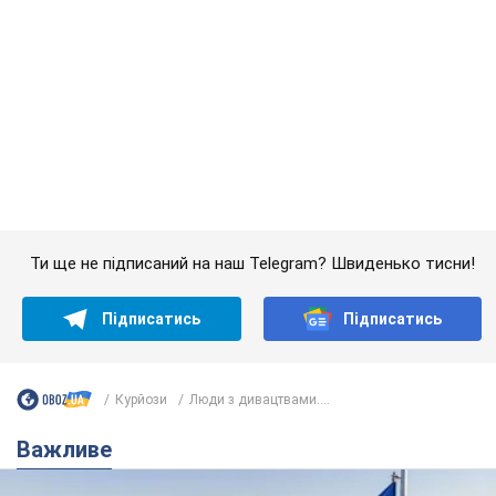
Підписатись
Підписатись
Курйози
Люди з дивацтвами....
Важливе
Якою була оригінальна версія гімну України та
чому її боялася Російська імперія: про це не
розповідають у школі