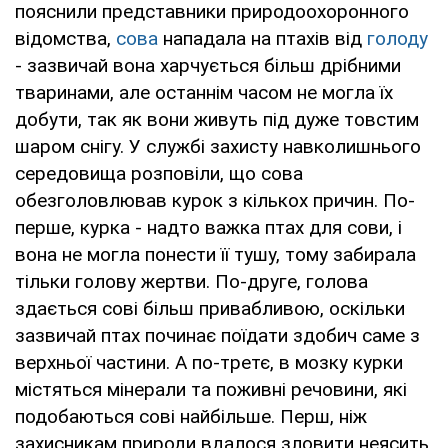
пояснили представники природоохоронного
відомства,
сова
нападала на птахів від
голоду
- зазвичай вона харчується більш дрібними
тваринами, але останнім часом не могла їх
добути, так як вони живуть під дуже товстим
шаром снігу. У службі захисту навколишнього
середовища розповіли, що сова
обезголовлював курок з кількох причин. По-
перше, курка - надто важка птах для сови, і
вона не могла понести її тушу, тому забирала
тільки голову жертви. По-друге, голова
здається сові більш привабливою, оскільки
зазвичай птах починає поїдати здобич саме з
верхньої частини. А по-третє, в мозку курки
містяться мінерали та поживні речовини, які
подобаються сові найбільше. Перш, ніж
захисникам природи вдалося зловити неясить,