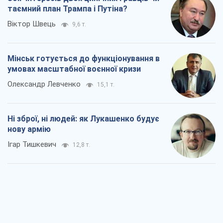
таємний план Трампа і Путіна?
Віктор Швець
9,6 т.
Мінськ готується до функціонування в
умовах масштабної воєнної кризи
Олександр Левченко
15,1 т.
Ні зброї, ні людей: як Лукашенко будує
нову армію
Ігар Тишкевич
12,8 т.