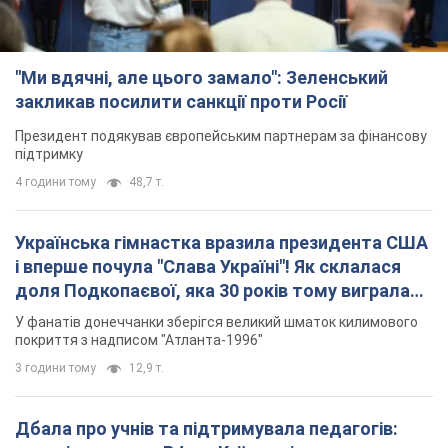
"Ми вдячні, але цього замало": Зеленський
закликав посилити санкції проти Росії
Президент подякував європейським партнерам за фінансову
підтримку
4 години тому
48,7 т.
Українська гімнастка вразила президента США
і вперше почула "Слава Україні"! Як склалася
доля Подкопаєвої, яка 30 років тому виграла
"золото" Олімпіади
У фанатів донеччанки зберігся великий шматок килимового
покриття з надписом "Атланта-1996"
3 години тому
12,9 т.
Дбала про учнів та підтримувала педагогів: