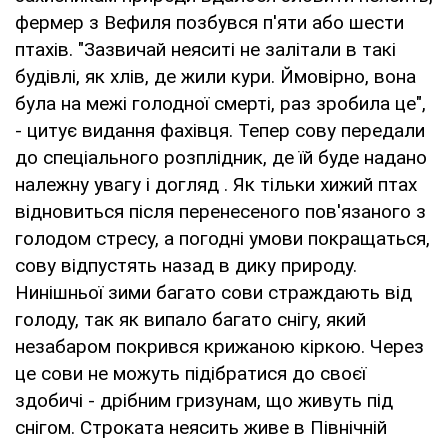
фермер з Вефиля позбувся п'яти або шести
птахів. "Зазвичай неяситі не залітали в такі
будівлі, як хлів, де жили кури. Ймовірно, вона
була на межі голодної смерті, раз зробила це",
- цитує видання фахівця. Тепер сову передали
до спеціального розплідник, де їй буде надано
належну увагу і догляд . Як тільки хижий птах
відновиться після перенесеного пов'язаного з
голодом стресу, а погодні умови покращаться,
сову відпустять назад в дику природу.
Нинішньої зими багато сови страждають від
голоду, так як випало багато снігу, який
незабаром покрився крижаною кіркою. Через
це сови не можуть підібратися до своєї
здобичі - дрібним гризунам, що живуть під
снігом. Строката неясить живе в Північній