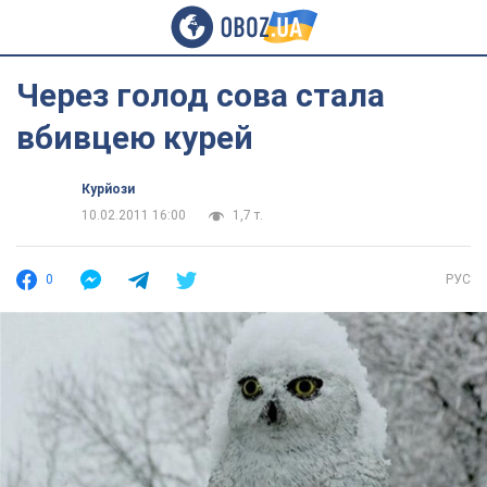
Через голод сова стала
вбивцею курей
Курйози
10.02.2011 16:00
1,7 т.
0
РУС