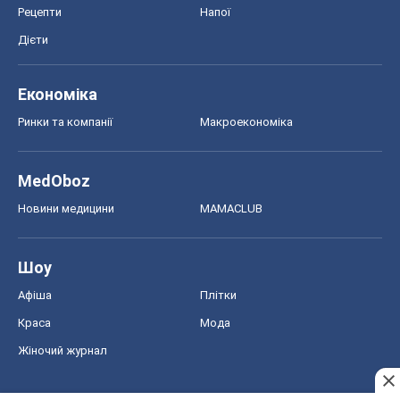
Рецепти
Напої
Дієти
Економіка
Ринки та компанії
Макроекономіка
MedOboz
Новини медицини
MAMACLUB
Шоу
Афіша
Плітки
Краса
Мода
Жіночий журнал