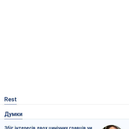
Rest
Думки
Збіг інтересів двох цинічних гравців чи