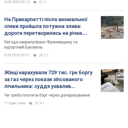
8.08.2026 05:10
2,1 т.
На Прикарпатті після аномальної
спеки пройшла потужна злива:
дороги перетворились на річки.
Відео
Негода накрила Івано-Франківщину та
курортний Буковель
8.08.2026 09:27
26,1 т.
Жінці нарахували 729 тис. грн боргу
за газ через покази зіпсованого
лічильника: суддя ухвалив
неочікуване рішення
Чи треба платити борг через донарахування
7 годин тому
31,0 т.