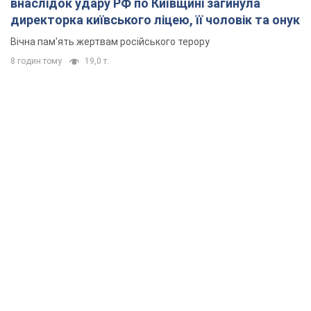
внаслідок удару РФ по Київщині загинула
директорка київського ліцею, її чоловік та онук
Вічна пам'ять жертвам російського терору
8 годин тому
19,0 т.