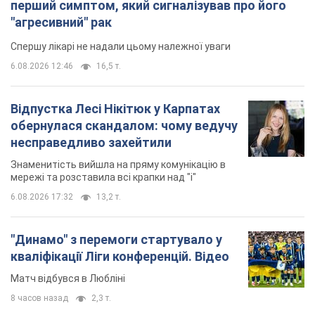
перший симптом, який сигналізував про його
"агресивний" рак
Спершу лікарі не надали цьому належної уваги
6.08.2026 12:46
16,5 т.
Відпустка Лесі Нікітюк у Карпатах
обернулася скандалом: чому ведучу
несправедливо захейтили
Знаменитість вийшла на пряму комунікацію в
мережі та розставила всі крапки над "і"
6.08.2026 17:32
13,2 т.
"Динамо" з перемоги стартувало у
кваліфікації Ліги конференцій. Відео
Матч відбувся в Любліні
8 часов назад
2,3 т.