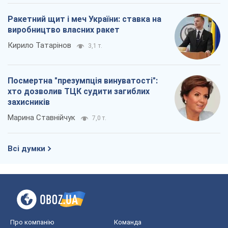
Ракетний щит і меч України: ставка на
виробництво власних ракет
Кирило Татарінов
3,1 т.
Посмертна "презумпція винуватості":
хто дозволив ТЦК судити загиблих
захисників
Марина Ставнійчук
7,0 т.
Всі думки
Про компанію
Команда