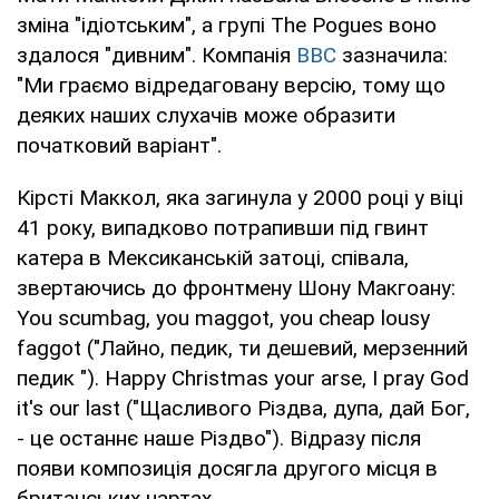
зміна "ідіотським", а групі The Pogues воно
здалося "дивним". Компанія
BBC
зазначила:
"Ми граємо відредаговану версію, тому що
деяких наших слухачів може образити
початковий варіант".
Кірсті Маккол, яка загинула у 2000 році у віці
41 року, випадково потрапивши під гвинт
катера в Мексиканській затоці, співала,
звертаючись до фронтмену Шону Макгоану:
You scumbag, you maggot, you cheap lousy
faggot ("Лайно, педик, ти дешевий, мерзенний
педик "). Happy Christmas your arse, I pray God
it's our last ("Щасливого Різдва, дупа, дай Бог,
- це останнє наше Різдво"). Відразу після
появи композиція досягла другого місця в
британських чартах.