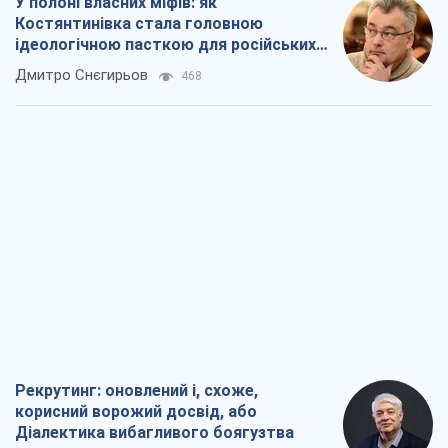
У полоні власних міфів: як
Костянтинівка стала головною
ідеологічною пасткою для російських
окупантів
Дмитро Снєгирьов
468
Рекрутинг: оновлений і, схоже,
корисний ворожий досвід, або
Діалектика вибагливого боягузтва