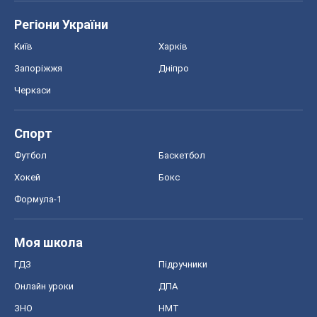
Регіони України
Київ
Харків
Запоріжжя
Дніпро
Черкаси
Спорт
Футбол
Баскетбол
Хокей
Бокс
Формула-1
Моя школа
ГДЗ
Підручники
Онлайн уроки
ДПА
ЗНО
НМТ