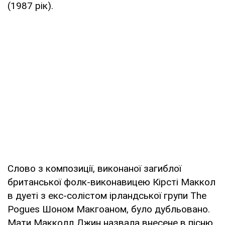
(1987 рік).
Слово з композиції, виконаної загиблої
британської фолк-виконавицею Кірсті Маккол
в дуеті з екс-солістом ірландської групи The
Pogues Шоном Макгоаном, було дубльовано.
Мати Макколл Джин назвала внесене в пісню