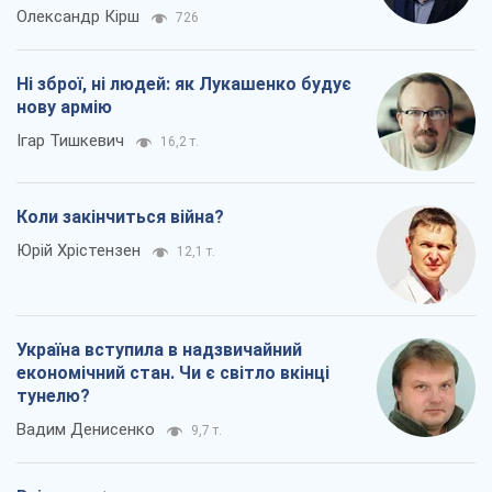
Олександр Кірш
726
Ні зброї, ні людей: як Лукашенко будує
нову армію
Ігар Тишкевич
16,2 т.
Коли закінчиться війна?
Юрій Хрістензен
12,1 т.
Україна вступила в надзвичайний
економічний стан. Чи є світло вкінці
тунелю?
Вадим Денисенко
9,7 т.