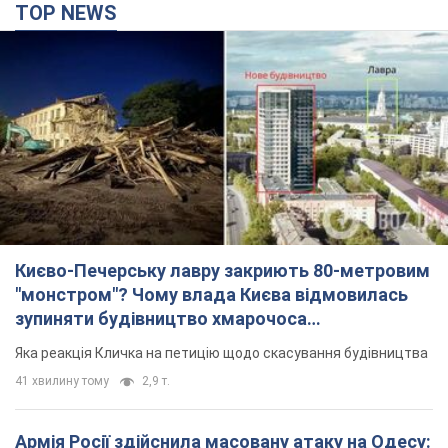
TOP NEWS
Києво-Печерську лавру закриють 80-метровим
"монстром"? Чому влада Києва відмовилась
зупиняти будівництво хмарочоса
"московського вірянина"
Яка реакція Кличка на петицію щодо скасування будівництва
41 хвилину тому
2,9 т.
Армія Росії здійснила масовану атаку на Одесу: