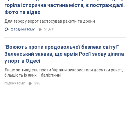
горіла історична частина міста, є постраждалі.
Фото та відео
Для терору ворог застосував ракети та дрони
2 години тому
51,6 т.
"Воюють проти продовольчої безпеки світу!"
Зеленський заявив, що армія Росії знову цілила
у порт в Одесі
Лише за тиждень проти України використали десятки ракет,
більшість із яких – балістичні
годину тому
396