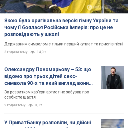
Якою була оригінальна версія гімну України та
чому її боялася Російська імперія: про це не
розповідають у школі
Державним символом є тільки перший куплет та приспів пісні
3 години тому
14,0 т.
Олександру Пономарьову – 53: що
відомо про трьох дітей секс-
символа 90-х та який вигляд вони
мають
За розвитком кар'єри артист не забував про
особисте щастя
9 годин тому
8,3 т.
У ПриватБанку розповіли, чи дійсні