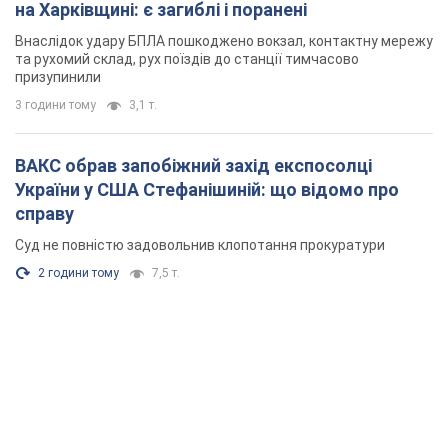
на Харківщині: є загиблі і поранені
Внаслідок удару БПЛА пошкоджено вокзал, контактну мережу
та рухомий склад, рух поїздів до станції тимчасово
призупинили
3 години тому
3,1 т.
ВАКС обрав запобіжний захід експосолці
України у США Стефанішиній: що відомо про
справу
Суд не повністю задовольнив клопотання прокуратури
2 години тому
7,5 т.