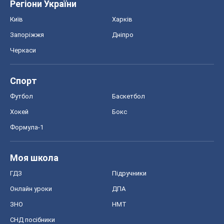
Регіони України
Київ
Харків
Запоріжжя
Дніпро
Черкаси
Спорт
Футбол
Баскетбол
Хокей
Бокс
Формула-1
Моя школа
ГДЗ
Підручники
Онлайн уроки
ДПА
ЗНО
НМТ
СНД посібники