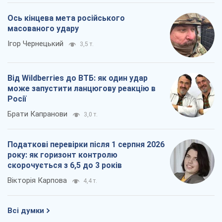
Ось кінцева мета російського
масованого удару
Ігор Чернецький
3,5 т.
Від Wildberries до ВТБ: як один удар
може запустити ланцюгову реакцію в
Росії
Брати Капранови
3,0 т.
Податкові перевірки після 1 серпня 2026
року: як горизонт контролю
скорочується з 6,5 до 3 років
Вікторія Карпова
4,4 т.
Всі думки