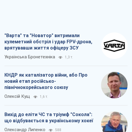
"Варта" та "Новатор" витримали
кулеметний обстріл і удар FPV-дрона,
врятувавши життя офіцеру ЗСУ
Українська Бронетехніка
1,3 т.
КНДР як каталізатор війни, або Про
новий етап російсько-
північнокорейського союзу
Олексій Кущ
1,6 т.
Вихід до еліти ЧС та тріумф "Сокола":
що відбувається в українському хокеї
Олександр Липенко
588