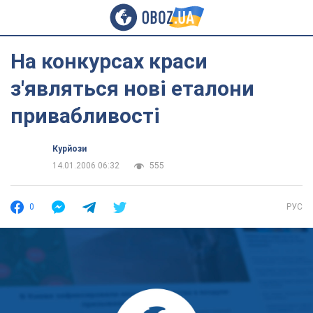
На конкурсах краси
з'являться нові еталони
привабливості
Курйози
14.01.2006 06:32
555
0
РУС