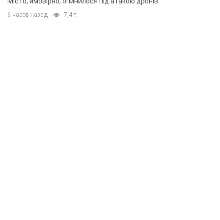
Місто, ймовірно, опинилося під атакою дронів
6 часов назад
7,4 т.