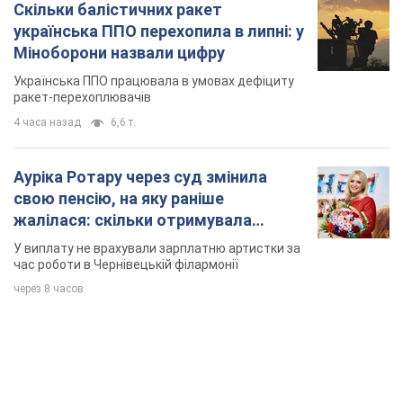
Скільки балістичних ракет
українська ППО перехопила в липні: у
Міноборони назвали цифру
Українська ППО працювала в умовах дефіциту
ракет-перехоплювачів
4 часа назад
6,6 т.
Ауріка Ротару через суд змінила
свою пенсію, на яку раніше
жалілася: скільки отримувала
співачка
У виплату не врахували зарплатню артистки за
час роботи в Чернівецькій філармонії
через 8 часов