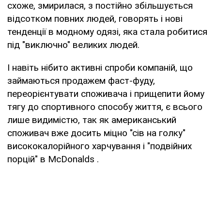
схоже, змирилася, з постійно збільшується
відсотком повних людей, говорять і нові
тенденції в модному одязі, яка стала робитися
під "виключно" великих людей.
І навіть нібито активні спроби компаній, що
займаються продажем фаст-фуду,
переорієнтувати споживача і прищепити йому
тягу до спортивного способу життя, є всього
лише видимістю, так як американський
споживач вже досить міцно "сів на голку"
висококалорійного харчування і "подвійних
порцій" в McDonalds .