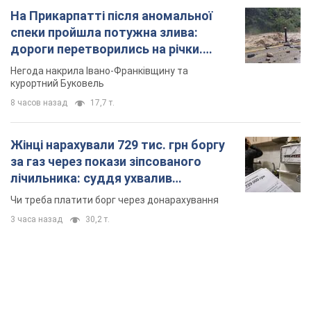
На Прикарпатті після аномальної
спеки пройшла потужна злива:
дороги перетворились на річки.
Відео
Негода накрила Івано-Франківщину та
курортний Буковель
8 часов назад
17,7 т.
Жінці нарахували 729 тис. грн боргу
за газ через покази зіпсованого
лічильника: суддя ухвалив
неочікуване рішення
Чи треба платити борг через донарахування
3 часа назад
30,2 т.