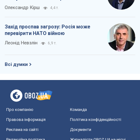
Олександр Кірш
4,4 т.
Захід проспав загрозу: Росія може
перевірити НАТО війною
Леонід Невзлін
6,9 т.
Всі думки
Про компанію
Команда
Правова інформація
Політика конфіденційності
Реклама на сайті
Документи
Редакційна політика
Журналісти OBOZ.UA на місці