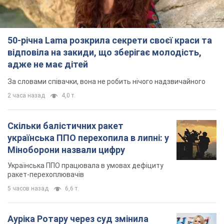
50-річна Lama розкрила секрети своєї краси та
відповіла на закиди, що зберігає молодість,
адже не має дітей
За словами співачки, вона не робить нічого надзвичайного
2 часа назад
4,0 т.
Скільки балістичних ракет
українська ППО перехопила в липні: у
Міноборони назвали цифру
Українська ППО працювала в умовах дефіциту
ракет-перехоплювачів
5 часов назад
6,6 т.
Ауріка Ротару через суд змінила