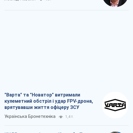
"Варта" та "Новатор" витримали
кулеметний обстріл і удар FPV-дрона,
врятувавши життя офіцеру ЗСУ
Українська Бронетехніка
1,4 т.