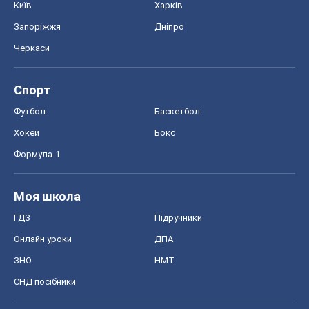
Київ
Харків
Запоріжжя
Дніпро
Черкаси
Спорт
Футбол
Баскетбол
Хокей
Бокс
Формула-1
Моя школа
ГДЗ
Підручники
Онлайн уроки
ДПА
ЗНО
НМТ
СНД посібники