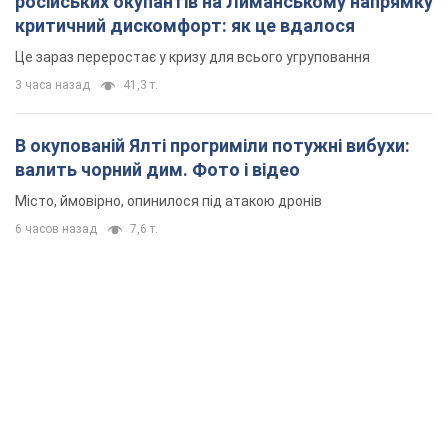
російських окупантів на Лиманському напрямку
критичний дискомфорт: як це вдалося
Це зараз переростає у кризу для всього угруповання
3 часа назад
41,3 т.
В окупованій Ялті прогриміли потужні вибухи:
валить чорний дим. Фото і відео
Місто, ймовірно, опинилося під атакою дронів
6 часов назад
7,6 т.