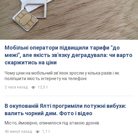
Мобільні оператори підвищили тарифи "до
межі", але якість зв'язку деградувала: чи варто
скаржитись на ціни
Чому ціни на мобільний зв'язок зросли у кілька разів і як
поліпшити якість інтернету на телефоні
2 часа назад
12,5 т.
В окупованій Ялті прогриміли потужні вибухи:
валить чорний дим. Фото і відео
Місто, ймовірно, опинилося під атакою дронів
40 минут назад
1,1 т.