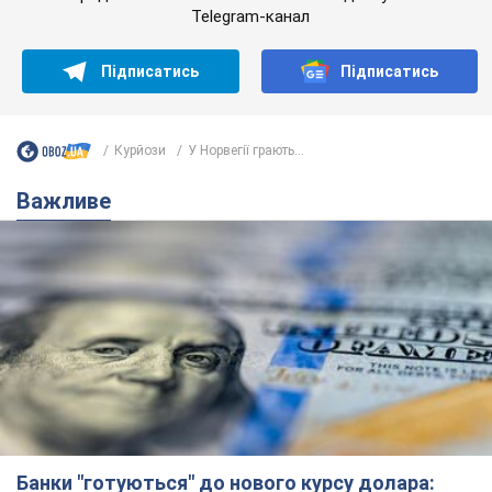
Telegram-канал
Підписатись
Підписатись
Курйози
У Норвегії грають...
Важливе
Банки "готуються" до нового курсу долара: