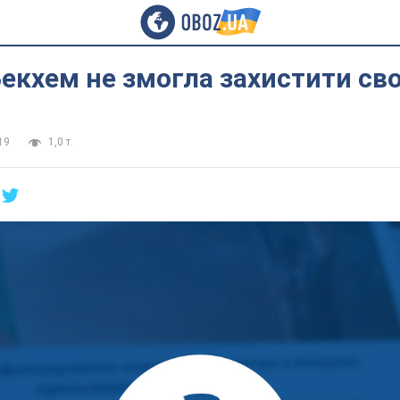
Бекхем не змогла захистити сво
19
1,0 т.