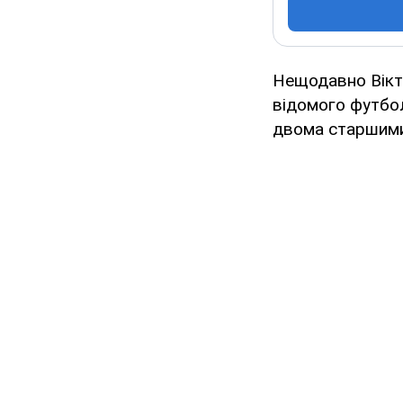
Нещодавно Вікто
відомого футбо
двома старшими