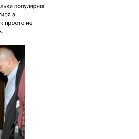
ільки популярної
тися з
ак просто не
ь.