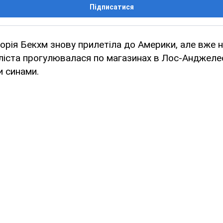
Підписатися
рія Бекхм знову прилетіла до Америки, але вже 
ліста прогулювалася по магазинах в Лос-Анджелес
 синами.