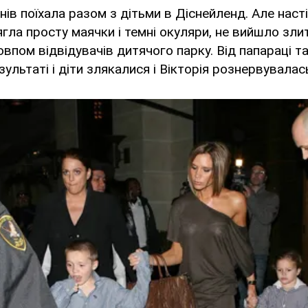
днів поїхала разом з дітьми в Діснейленд. Але наст
ягла просту маячки і темні окуляри, не вийшло зли
впом відвідувачів дитячого парку. Від папараці т
ультаті і діти злякалися і Вікторія рознервувалас