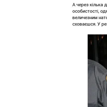
А через кілька 
особистості, од
величезним нато
сховаєшся. У рез