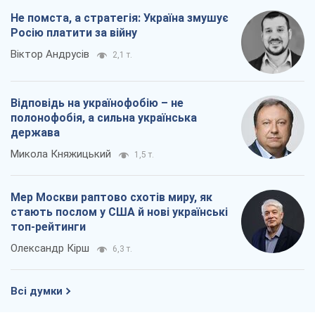
Не помста, а стратегія: Україна змушує
Росію платити за війну
Віктор Андрусів
2,1 т.
Відповідь на українофобію – не
полонофобія, а сильна українська
держава
Микола Княжицький
1,5 т.
Мер Москви раптово схотів миру, як
стають послом у США й нові українські
топ-рейтинги
Олександр Кірш
6,3 т.
Всі думки