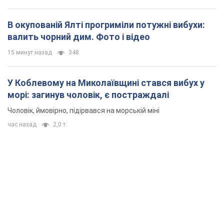
В окупованій Ялті прогриміли потужні вибухи:
валить чорний дим. Фото і відео
15 минут назад
348
У Коблевому на Миколаївщині стався вибух у
морі: загинув чоловік, є постраждалі
Чоловік, ймовірно, підірвався на морській міні
час назад
2,0 т.