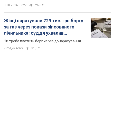
8.08.2026 09:27
26,5 т.
Жінці нарахували 729 тис. грн боргу
за газ через покази зіпсованого
лічильника: суддя ухвалив
неочікуване рішення
Чи треба платити борг через донарахування
7 годин тому
31,0 т.