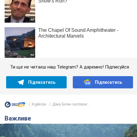
Ти ще не читаєш наш Telegram? А даремно! Підписуйся
Підписатись
Підписатись
Курйози
Діма Білан заспіває...
Важливе