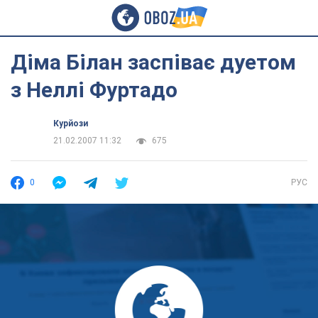
Діма Білан заспіває дуетом
з Неллі Фуртадо
Курйози
21.02.2007 11:32
675
0
РУС