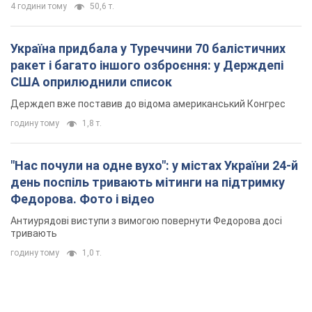
4 години тому
50,6 т.
Україна придбала у Туреччини 70 балістичних
ракет і багато іншого озброєння: у Держдепі
США оприлюднили список
Держдеп вже поставив до відома американський Конгрес
годину тому
1,8 т.
"Нас почули на одне вухо": у містах України 24-й
день поспіль тривають мітинги на підтримку
Федорова. Фото і відео
Антиурядові виступи з вимогою повернути Федорова досі
тривають
годину тому
1,0 т.