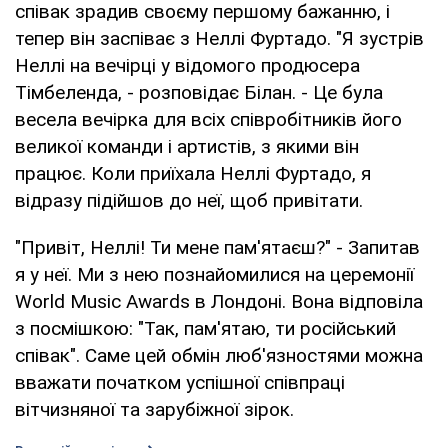
співак зрадив своєму першому бажанню, і
тепер він заспіває з Неллі Фуртадо. "Я зустрів
Неллі на вечірці у відомого продюсера
Тімбеленда, - розповідає Білан. - Це була
весела вечірка для всіх співробітників його
великої команди і артистів, з якими він
працює. Коли приїхала Неллі Фуртадо, я
відразу підійшов до неї, щоб привітати.
"Привіт, Неллі! Ти мене пам'ятаєш?" - Запитав
я у неї. Ми з нею познайомилися на церемонії
World Music Awards в Лондоні. Вона відповіла
з посмішкою: "Так, пам'ятаю, ти російський
співак". Саме цей обмін люб'язностями можна
вважати початком успішної співпраці
вітчизняної та зарубіжної зірок.