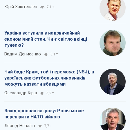
Юрій Хрістензен
7,1 т.
Україна вступила в надзвичайний
економічний стан. Чи є світло вкінці
тунелю?
Вадим Денисенко
6,1 т.
Чий буде Крим, той і переможе (NSJ), а
українських футбольних чиновників
можуть назвати вбивцями
Олександр Кірш
5,9 т.
Захід проспав загрозу: Росія може
перевірити НАТО війною
Леонід Невзлін
7,7 т.