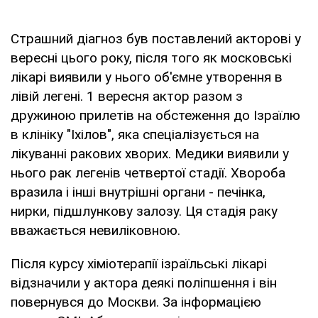
Страшний діагноз був поставлений акторові у
вересні цього року, після того як московські
лікарі виявили у нього об'ємне утворення в
лівій легені. 1 вересня актор разом з
дружиною прилетів на обстеження до Ізраїлю
в клініку "Іхілов", яка спеціалізується на
лікуванні ракових хворих. Медики виявили у
нього рак легенів четвертої стадії. Хвороба
вразила і інші внутрішні органи - печінка,
нирки, підшлункову залозу. Ця стадія раку
вважається невиліковною.
Після курсу хіміотерапії ізраїльські лікарі
відзначили у актора деякі поліпшення і він
повернувся до Москви. За інформацією