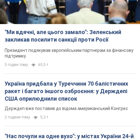
"Ми вдячні, але цього замало": Зеленський
закликав посилити санкції проти Росії
Президент подякував європейським партнерам за фінансову
підтримку
5 годин тому
65,5 т.
Україна придбала у Туреччини 70 балістичних
ракет і багато іншого озброєння: у Держдепі
США оприлюднили список
Держдеп вже поставив до відома американський Конгрес
2 години тому
5,3 т.
"Нас почули на одне вухо": у містах України 24-й