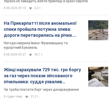
Україні не завадить взяти приклад із країн Європи
8.08.2026 05:10
2,2 т.
На Прикарпатті після аномальної
спеки пройшла потужна злива:
дороги перетворились на річки.
Відео
Негода накрила Івано-Франківщину та
курортний Буковель
8.08.2026 09:27
30,1 т.
Жінці нарахували 729 тис. грн боргу
за газ через покази зіпсованого
лічильника: суддя ухвалив
неочікуване рішення
Чи треба платити борг через донарахування
8 годин тому
31,2 т.