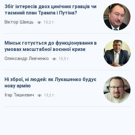
Збіг інтересів двох цинічних гравців чи
таємний план Трампа і Путіна?
Віктор Швець
10,2 т.
Мінськ готується до функціонування в
умовах масштабної воєнної кризи
Олександр Левченко
15,5 т.
Ні зброї, ні людей: як Лукашенко будує
нову армію
Ігар Тишкевич
13,2 т.