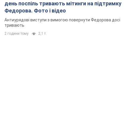
день поспіль тривають мітинги на підтримку
Федорова. Фото і відео
Антиурядові виступи з вимогою повернути Федорова досі
тривають
2 години тому
2,1 т.