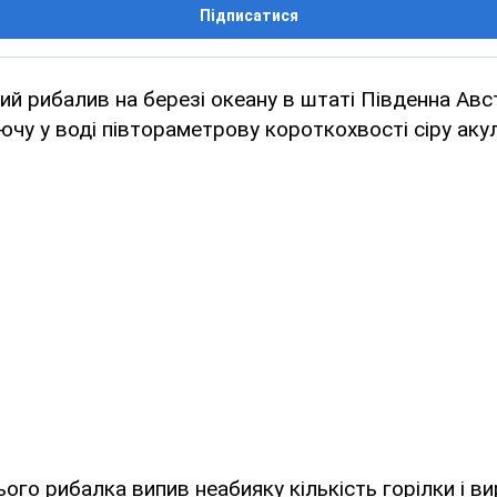
Підписатися
кий рибалив на березі океану в штаті Південна Авс
чу у воді півтораметрову короткохвості сіру акул
ого рибалка випив неабияку кількість горілки і в