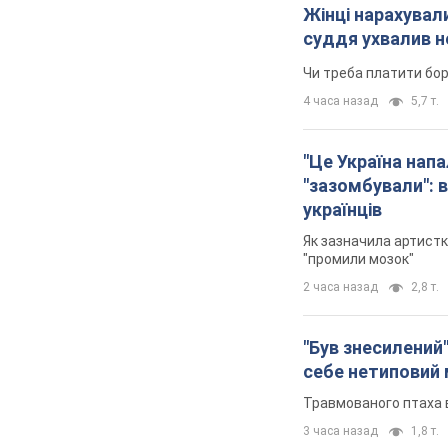
Жінці нарахували
суддя ухвалив н
Чи треба платити бо
4 часа назад
5,7 т.