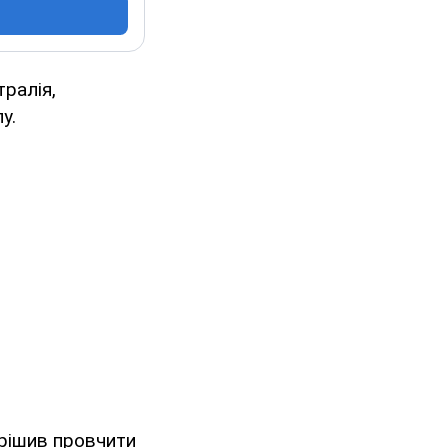
тралія,
у.
ирішив провчити