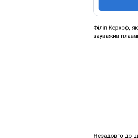
Філіп Керхоф, я
зауважив плаваю
Незадовго до ць