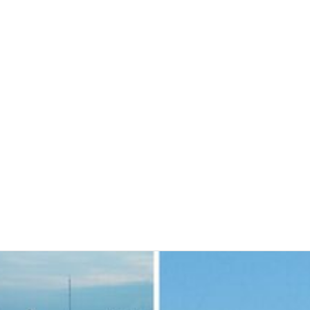
ла!" Оксана Вояж викрила київського поета, якого
ін навіть російської не знав, а тепер хоче геноциду
а, письменник був фанатом України, але після переїзду в РФ йому
: в Україні врятували пораненого грифа, який обрав
 маршрут. Фото
виявили на межі Київщині та Черкащини