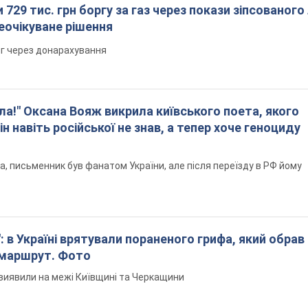
 729 тис. грн боргу за газ через покази зіпсованого
еочікуване рішення
рг через донарахування