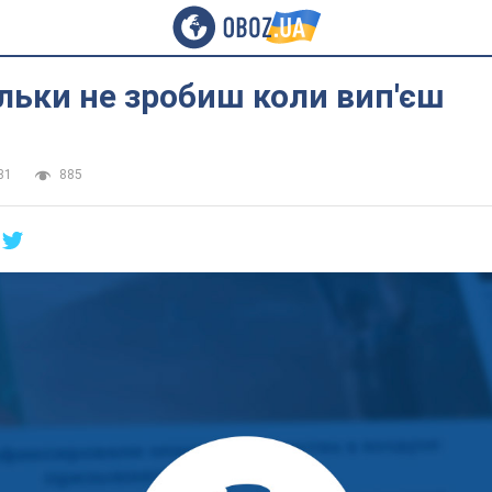
ільки не зробиш коли вип'єш
31
885