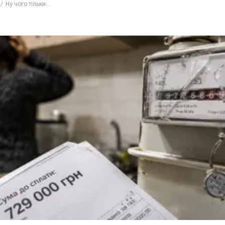
Ти ще не читаєш наш Telegram? А даремно! Підписуйся
Підписатись
Підписа
Ну чого тільки...