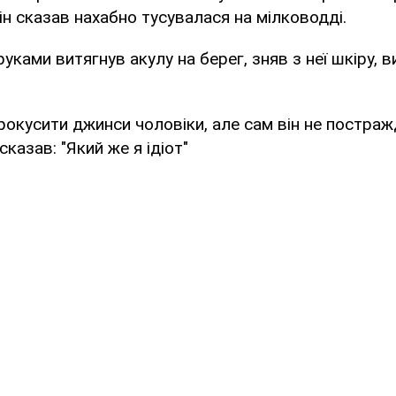
він сказав нахабно тусувалася на мілководді.
уками витягнув акулу на берег, зняв з неї шкіру, 
рокусити джинси чоловіки, але сам він не постраж
сказав: "Який же я ідіот"