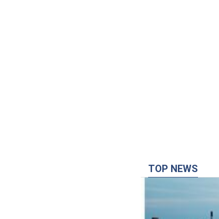
"Це Україна напа
"зазомбували": в
українців
Як зазначила артистк
"промили мозок"
2 часа назад
2,8 т.
"Був знесилений"
себе нетиповий
Травмованого птаха 
3 часа назад
1,8 т.