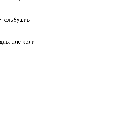
вительбушив і
дав, але коли