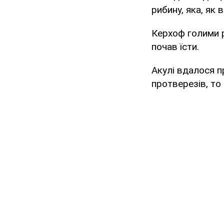
рибину, яка, як 
Керхоф голими р
почав їсти.
Акулі вдалося п
протверезів, то 