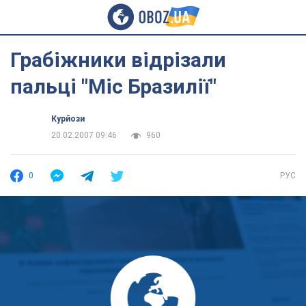
Грабіжники відрізали
пальці "Міс Бразилії"
Курйози
20.02.2007 09:46
960
0
РУС