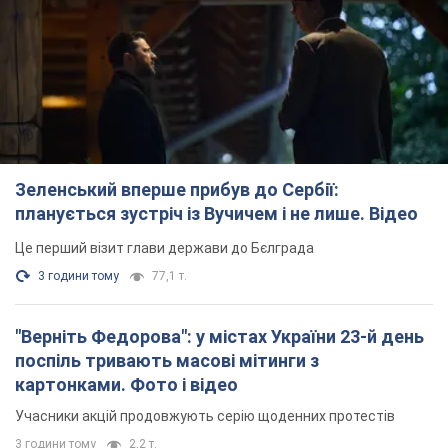
Зеленський вперше прибув до Сербії:
планується зустріч із Вучичем і не лише. Відео
Це перший візит глави держави до Бєлграда
3 години тому
77,1 т.
"Верніть Федорова": у містах України 23-й день
поспіль тривають масові мітинги з
картонками. Фото і відео
Учасники акцій продовжують серію щоденних протестів
3 години тому
2,2 т.