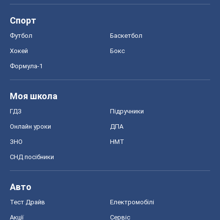
Спорт
Футбол
Баскетбол
Хокей
Бокс
Формула-1
Моя школа
ГДЗ
Підручники
Онлайн уроки
ДПА
ЗНО
НМТ
СНД посібники
Авто
Тест Драйв
Електромобілі
Акції
Сервіс