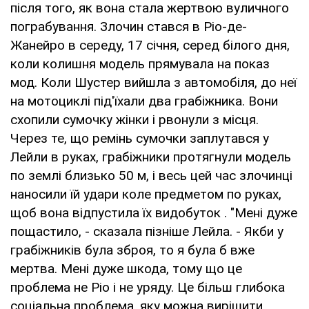
після того, як вона стала жертвою вуличного
пограбування. Злочин стався в Ріо-де-
Жанейро в середу, 17 січня, серед білого дня,
коли колишня модель прямувала на показ
мод. Коли Шустер вийшла з автомобіля, до неї
на мотоциклі під'їхали два грабіжника. Вони
схопили сумочку жінки і рвонули з місця.
Через те, що ремінь сумочки заплутався у
Лейли в руках, грабіжники протягнули модель
по землі близько 50 м, і весь цей час злочинці
наносили їй удари коле предметом по руках,
щоб вона відпустила їх видобуток . "Мені дуже
пощастило, - сказала пізніше Лейла. - Якби у
грабіжників була зброя, то я була б вже
мертва. Мені дуже шкода, тому що це
проблема не Ріо і не уряду. Це більш глибока
соціальна проблема, яку можна вирішити