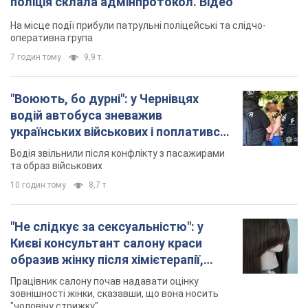
поліція склала адмінпротокол. Відео
На місце події прибули патрульні поліцейські та слідчо-
оперативна група
7 годин тому
9,9 т.
"Воюють, бо дурні": у Чернівцях
водій автобуса зневажив
українських військових і поплатився.
Відео
Водія звільнили після конфлікту з пасажирами
та образ військових
10 годин тому
8,7 т.
"Не слідкує за сексуальністю": у
Києві консультант салону краси
образив жінку після хімієтерапії,
розгорівся скандал. Фото
Працівник салону почав надавати оцінку
зовнішності жінки, сказавши, що вона носить
"чоловічу стрижку"