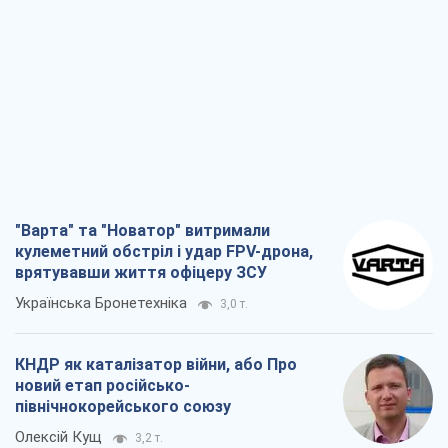
"Варта" та "Новатор" витримали
кулеметний обстріл і удар FPV-дрона,
врятувавши життя офіцеру ЗСУ
Українська Бронетехніка
3,0 т.
КНДР як каталізатор війни, або Про
новий етап російсько-
північнокорейського союзу
Олексій Кущ
3,2 т.