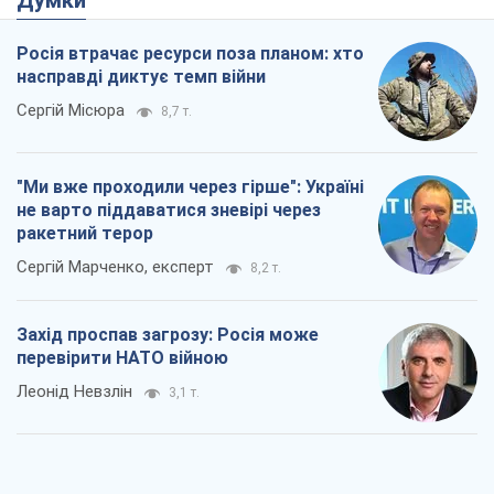
Думки
Росія втрачає ресурси поза планом: хто
насправді диктує темп війни
Сергій Місюра
8,7 т.
"Ми вже проходили через гірше": Україні
не варто піддаватися зневірі через
ракетний терор
Сергій Марченко, експерт
8,2 т.
Захід проспав загрозу: Росія може
перевірити НАТО війною
Леонід Невзлін
3,1 т.