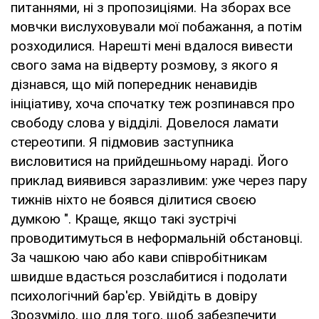
питаннями, ні з пропозиціями. На зборах все
мовчки вислуховували мої побажання, а потім
розходилися. Нарешті мені вдалося вивести
свого зама на відверту розмову, з якого я
дізнався, що мій попередник ненавидів
ініціативу, хоча спочатку теж розпинався про
свободу слова у відділі. Довелося ламати
стереотипи. Я підмовив заступника
висловитися на прийдешньому нараді. Його
приклад виявився заразливим: уже через пару
тижнів ніхто не боявся ділитися своєю
думкою ". Краще, якщо такі зустрічі
проводитимуться в неформальній обстановці.
За чашкою чаю або кави співробітникам
швидше вдасться розслабитися і подолати
психологічний бар'єр. Увійдіть в довіру
Зрозуміло, що для того, щоб забезпечити