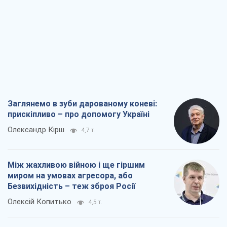
Заглянемо в зуби дарованому коневі:
прискіпливо – про допомогу Україні
Олександр Кірш
4,7 т.
Між жахливою війною і ще гіршим
миром на умовах агресора, або
Безвихідність – теж зброя Росії
Олексій Копитько
4,5 т.