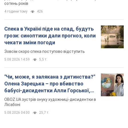
сотень років
4 години тому
426
Спека в Україні піде на спад, будуть
грози: синоптики дали прогноз, коли
чекати зміни погоди
Зовсім скоро спека поступово відступить
5.08.2026 14:59
5,5 т.
"Чи, може, я залякана з дитинства?"
Олена Зарецька – про вбивство
бабусі-дисидентки Алли Горської,
критику Дмитра Стуса та втечу в
OBOZ.UA зустрів онуку художниці-дисидентки в
Португалію з 5 дітьми
Лісабоні
5.08.2026 04:00
25,7 т.