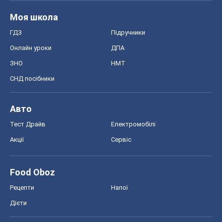
Моя школа
ГДЗ
Підручники
Онлайн уроки
ДПА
ЗНО
НМТ
СНД посібники
Авто
Тест Драйв
Електромобілі
Акції
Сервіс
Food Oboz
Рецепти
Напої
Дієти