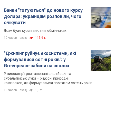
Банки "готуються" до нового курсу
долара: українцям розповіли, чого
очікувати
Яким буде курс валюти в обмінниках
10 часов назад
115,9 т.
"Джипінг руйнує екосистеми, які
формувалися сотні років": у
Greenpeace забили на сполох
У високогір'ї розташовані альпійські та
субальпійські луки – рідкісні природні
комплекси, які формувалися протягом сотень років
10 часов назад
1,3 т.