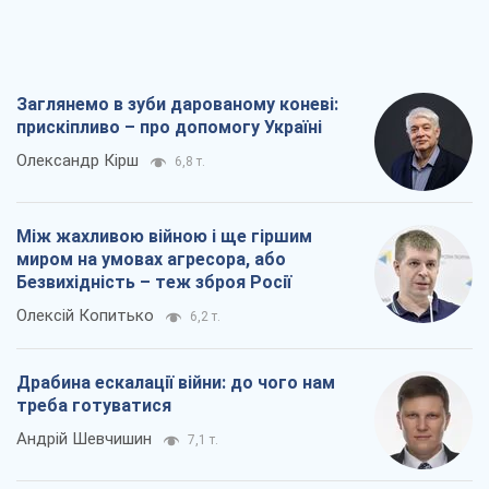
Заглянемо в зуби дарованому коневі:
прискіпливо – про допомогу Україні
Олександр Кірш
6,8 т.
Між жахливою війною і ще гіршим
миром на умовах агресора, або
Безвихідність – теж зброя Росії
Олексій Копитько
6,2 т.
Драбина ескалації війни: до чого нам
треба готуватися
Андрій Шевчишин
7,1 т.