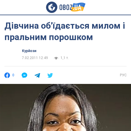
Дівчина об'їдається милом і
пральним порошком
Курйози
7.02.2011 12:49
1,1 т.
0
РУС