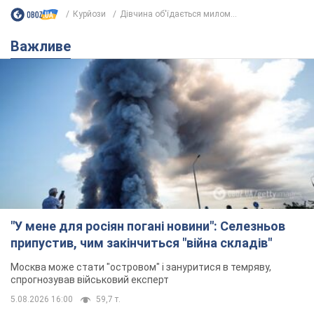
Курйози
Дівчина об'їдається милом...
Важливе
"У мене для росіян погані новини": Селезньов
припустив, чим закінчиться "війна складів"
Москва може стати "островом" і зануритися в темряву,
спрогнозував військовий експерт
5.08.2026 16:00
59,7 т.