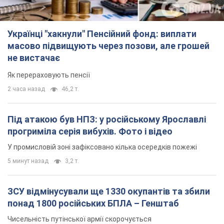
Українці "хакнули" Пенсійний фонд: виплати
масово підвищують через позови, але грошей
не вистачає
Як перераховують пенсії
2 часа назад
46,2 т.
Під атакою був НПЗ: у російському Ярославлі
прогриміла серія вибухів. Фото і відео
У промисловій зоні зафіксовано кілька осередків пожежі
5 минут назад
3,2 т.
ЗСУ відмінусували ще 1330 окупантів та збили
понад 1800 російських БПЛА – Генштаб
Чисельність путінської армії скорочується