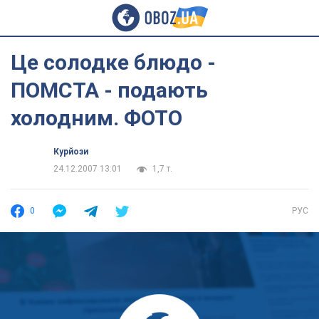
Це солодке блюдо -
ПОМСТА - подають
холодним. ФОТО
Курйози
24.12.2007 13:01
1,7 т.
0
РУС