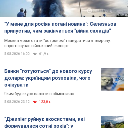
"У мене для росіян погані новини": Селезньов
припустив, чим закінчиться "війна складів"
Москва може стати "островом" і зануритися в темряву,
спрогнозував військовий експерт
5.08.2026 16:00
61,9 т.
Банки "готуються" до нового курсу
долара: українцям розповіли, чого
очікувати
Яким буде курс валюти в обмінниках
5.08.2026 23:12
123,0 т.
"Джипінг руйнує екосистеми, які
формувалися сотні років": у