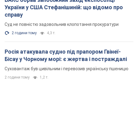
України у США Стефанішиній: що відомо про
справу
Суд не повністю задовольнив клопотання прокуратури
2 години тому
4,3 т.
Росія атакувала судно під прапором Гвінеї-
Бісау у Чорному морі: є жертва і постраждалі
Суховантаж був цивільним і перевозив українську пшеницю
2 години тому
1,2 т.