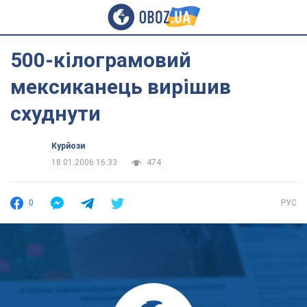
500-кілограмовий
мексиканець вирішив
схуднути
Курйози
18.01.2006 16:33
474
0
РУС