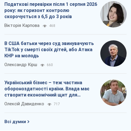
Податкові перевірки після 1 серпня 2026
року: як горизонт контролю
скорочується з 6,5 до 3 років
Вікторія Карпова
468
В США батьки через суд звинувачують
TikTok у смерті своїх дітей, або Атака
КНР на молодь
Олександр Кірш
660
Український бізнес – теж частина
обороноздатності країни. Влада має
створити економічний щит для
компаній
Олексій Давиденко
717
Всі думки