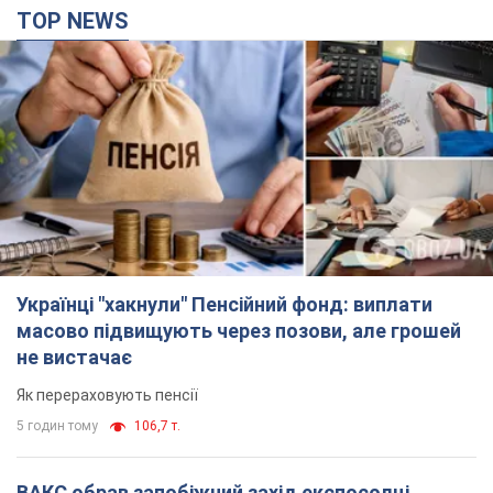
TOP NEWS
Українці "хакнули" Пенсійний фонд: виплати
масово підвищують через позови, але грошей
не вистачає
Як перераховують пенсії
5 годин тому
106,7 т.
ВАКС обрав запобіжний захід експосолці