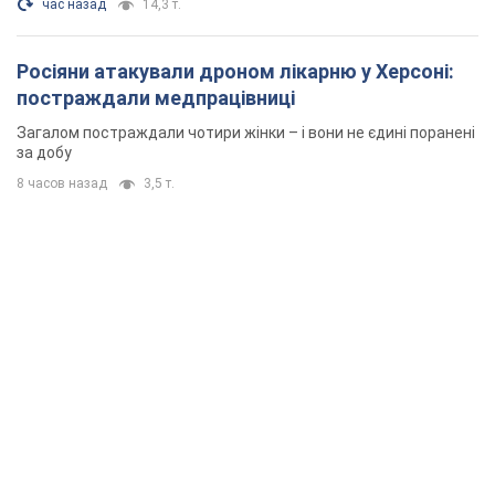
час назад
14,3 т.
Росіяни атакували дроном лікарню у Херсоні:
постраждали медпрацівниці
Загалом постраждали чотири жінки – і вони не єдині поранені
за добу
8 часов назад
3,5 т.