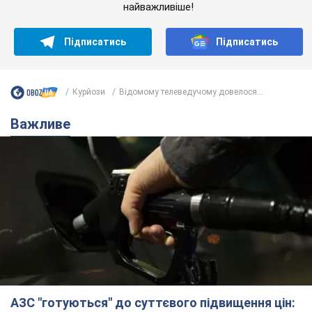
найважливіше!
Підписатись
Підписатись
Курйози
Відомому телеведучому довелося...
Важливе
АЗС "готуються" до суттєвого підвищення цін: