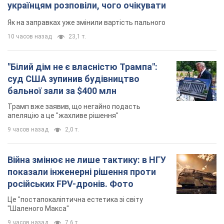
українцям розповіли, чого очікувати
Як на заправках уже змінили вартість пального
10 часов назад
23,1 т.
"Білий дім не є власністю Трампа":
суд США зупинив будівництво
бальної зали за $400 млн
Трамп вже заявив, що негайно подасть
апеляцію а це "жахливе рішення"
9 часов назад
2,0 т.
Війна змінює не лише тактику: в НГУ
показали інженерні рішення проти
російських FPV-дронів. Фото
Це "постапокаліптична естетика зі світу
"Шаленого Макса"
9 часов назад
7,6 т.