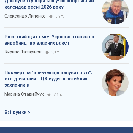
Два супертурніри Магучіх: спортивний
календар осені 2026 року
Олександр Липенко
6,9 т.
Ракетний щит і меч України: ставка на
виробництво власних ракет
Кирило Татарінов
3,1 т.
Посмертна "презумпція винуватості":
хто дозволив ТЦК судити загиблих
захисників
Марина Ставнійчук
7,1 т.
Всі думки