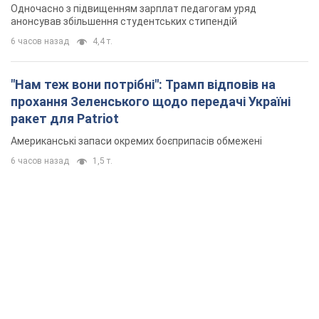
Одночасно з підвищенням зарплат педагогам уряд
анонсував збільшення студентських стипендій
6 часов назад
4,4 т.
"Нам теж вони потрібні": Трамп відповів на
прохання Зеленського щодо передачі Україні
ракет для Patriot
Американські запаси окремих боєприпасів обмежені
6 часов назад
1,5 т.