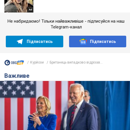
Не набридаємо! Тільки найважливіше - підписуйся на наш
Telegram-канал
Підписатись
Підписатись
Курйози
Британець випадково відрізав...
Важливе