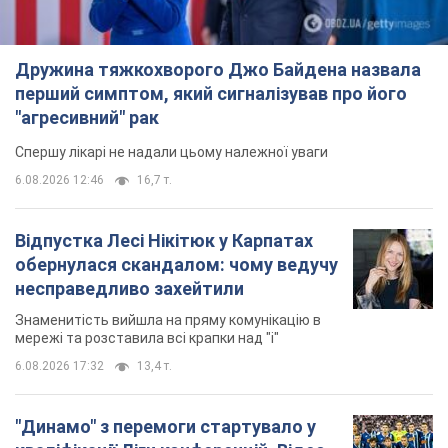
Дружина тяжкохворого Джо Байдена назвала
перший симптом, який сигналізував про його
"агресивний" рак
Спершу лікарі не надали цьому належної уваги
6.08.2026 12:46
16,7 т.
Відпустка Лесі Нікітюк у Карпатах
обернулася скандалом: чому ведучу
несправедливо захейтили
Знаменитість вийшла на пряму комунікацію в
мережі та розставила всі крапки над "і"
6.08.2026 17:32
13,4 т.
"Динамо" з перемоги стартувало у